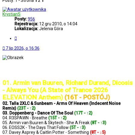
Posty: 1 • Strona
1
z
1
KrystianS
Posty:
956
Rejestracja:
12 gru 2010, o 14:04
Lokalizacja:
Jelenia Góra
Cytuj
7 lip 2026, o 16:36
..: Notowanie 1434 2026-06-19 :..
01. Armin van Buuren, Richard Durand, Dicosis
- Always You (A State of Trance 2026
ELEVATION Anthem)
(16T - POSTÓJ)
02. Talla 2XLC & Sunbeam - Arms Of Heaven (Indecent Noise
Remix)
(23T - ↑2)
03. Doppenberg - Dance Of The Soul
(17T - ↑2)
04. R3SPAWN - Breathe
(15T - ↑2)
05. Armin van Buuren & Skytech - She A Freak
(8T - ↑3)
06. EOSS2K - The Days That Follow
(5T - ↑3)
07. Davey Asprey & Caitlin Potter - Something
(8T - ↓5)