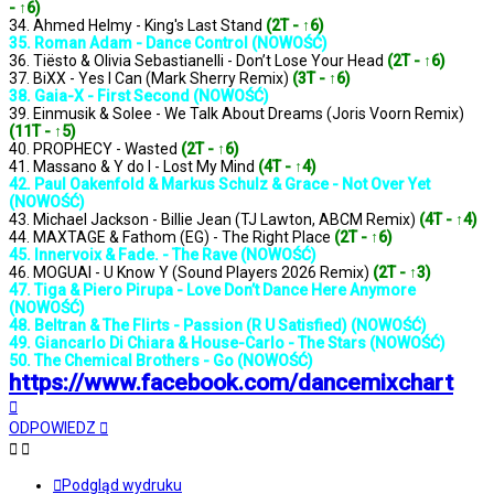
- ↑6)
34. Ahmed Helmy - King's Last Stand
(2T - ↑6)
35. Roman Adam - Dance Control (NOWOŚĆ)
36. Tiësto & Olivia Sebastianelli - Don’t Lose Your Head
(2T - ↑6)
37. BiXX - Yes I Can (Mark Sherry Remix)
(3T - ↑6)
38. Gaia-X - First Second (NOWOŚĆ)
39. Einmusik & Solee - We Talk About Dreams (Joris Voorn Remix)
(11T - ↑5)
40. PROPHECY - Wasted
(2T - ↑6)
41. Massano & Y do I - Lost My Mind
(4T - ↑4)
42. Paul Oakenfold & Markus Schulz & Grace - Not Over Yet
(NOWOŚĆ)
43. Michael Jackson - Billie Jean (TJ Lawton, ABCM Remix)
(4T - ↑4)
44. MAXTAGE & Fathom (EG) - The Right Place
(2T - ↑6)
45. Innervoix & Fade. - The Rave (NOWOŚĆ)
46. MOGUAI - U Know Y (Sound Players 2026 Remix)
(2T - ↑3)
47. Tiga & Piero Pirupa - Love Don’t Dance Here Anymore
(NOWOŚĆ)
48. Beltran & The Flirts - Passion (R U Satisfied) (NOWOŚĆ)
49. Giancarlo Di Chiara & House-Carlo - The Stars (NOWOŚĆ)
50. The Chemical Brothers - Go (NOWOŚĆ)
https://www.facebook.com/dancemixchart
Na
górę
ODPOWIEDZ
Podgląd wydruku