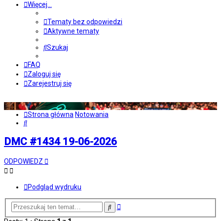
Więcej…
Tematy bez odpowiedzi
Aktywne tematy
Szukaj
FAQ
Zaloguj się
Zarejestruj się
Strona główna
Notowania
Szukaj
DMC #1434 19-06-2026
ODPOWIEDZ
Podgląd wydruku
Wyszukiwanie
Szukaj
zaawansowane