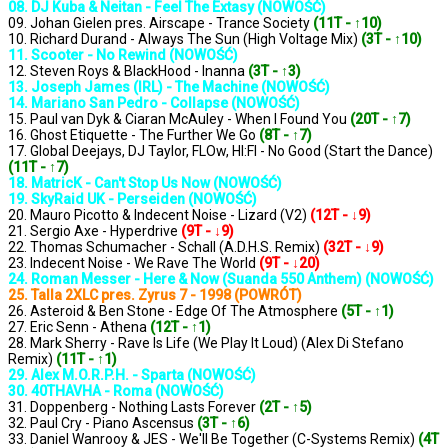
08. DJ Kuba & Neitan - Feel The Extasy (NOWOŚĆ)
09. Johan Gielen pres. Airscape - Trance Society
(11T - ↑10)
10. Richard Durand - Always The Sun (High Voltage Mix)
(3T - ↑10)
11. Scooter - No Rewind (NOWOŚĆ)
12. Steven Roys & BlackHood - Inanna
(3T - ↑3)
13. Joseph James (IRL) - The Machine (NOWOŚĆ)
14. Mariano San Pedro - Collapse (NOWOŚĆ)
15. Paul van Dyk & Ciaran McAuley - When I Found You
(20T - ↑7)
16. Ghost Etiquette - The Further We Go
(8T - ↑7)
17. Global Deejays, DJ Taylor, FLOw, HI:FI - No Good (Start the Dance)
(11T - ↑7)
18. MatricK - Can't Stop Us Now (NOWOŚĆ)
19. SkyRaid UK - Perseiden (NOWOŚĆ)
20. Mauro Picotto & Indecent Noise - Lizard (V2)
(12T - ↓9)
21. Sergio Axe - Hyperdrive
(9T - ↓9)
22. Thomas Schumacher - Schall (A.D.H.S. Remix)
(32T - ↓9)
23. Indecent Noise - We Rave The World
(9T - ↓20)
24. Roman Messer - Here & Now (Suanda 550 Anthem) (NOWOŚĆ)
25. Talla 2XLC pres. Zyrus 7 - 1998 (POWRÓT)
26. Asteroid & Ben Stone - Edge Of The Atmosphere
(5T - ↑1)
27. Eric Senn - Athena
(12T - ↑1)
28. Mark Sherry - Rave Is Life (We Play It Loud) (Alex Di Stefano
Remix)
(11T - ↑1)
29. Alex M.O.R.P.H. - Sparta (NOWOŚĆ)
30. 40THAVHA - Roma (NOWOŚĆ)
31. Doppenberg - Nothing Lasts Forever
(2T - ↑5)
32. Paul Cry - Piano Ascensus
(3T - ↑6)
33. Daniel Wanrooy & JES - We'll Be Together (C-Systems Remix)
(4T