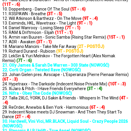
(11T - ↓6)
10. Doppenberg - Dance Of The Soul
(5T - ↓6)
11. R3SPAWN - Breathe
(3T - ↓5)
12. Will Atkinson & Barthezz - On The Move
(9T - ↓4)
13. Eximinds, HKL, Wavetraxx - The Light
(9T - ↓1)
14. Daniel Wanrooy - Losing Sleep
(7T - ↓1)
15. RAM & Driftmoon - Elijah
(11T - ↓1)
16. Armin van Buuren - Sonic Samba (Rising Star Remix)
(15T - ↓1)
17. ADR - Awaken
(3T - ↓1)
18. Mariano Mancini - Take Me Far Away
(2T - POSTÓJ)
19. Richard Durand - Rubicon
(9T - POSTÓJ)
20. LekSin & Yuri Melnikov - The Forgotten Heart (Alex Nomak
Remix)
(7T - ↑6)
21. Olly James & Sarah De Warren - 303 State (NOWOŚĆ)
22. Corti Organ - Twisted Rave (NOWOŚĆ)
23. Johan Gielen pres. Airscape - L'Esperanza (Pierre Pienaar Remix)
(6T - ↓3)
24. Hypetraxx - The Darkside (Indecent Noise Private Mix)
(10T - ↓3)
25. XiJaro & Pitch - I Have Friends Everywhere
(3T - ↑4)
26. Nifra - Obey The Code (NOWOŚĆ)
27. Talla 2XLC, YORK, DJ Sakin & Friends - Whispers In The Wind
(4T -
↓4)
28. ReOrder, Anewbis & Ben York - Harmonious
(6T - ↓4)
29. Indecent Noise meets DJ Snowman - And Then They Start To
Dance
(2T - ↓4)
30. Hardwell, Vini Vici, MR.BLACK, Liquid Soul - Crazy People 2026
(NOWOŚĆ)
31. Etasonic & LR Uplift - True Angel (NOWOŚĆ)