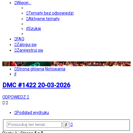
Więcej…
Tematy bez odpowiedzi
Aktywne tematy
Szukaj
FAQ
Zaloguj się
Zarejestruj się
Strona główna
Notowania
Szukaj
DMC #1422 20-03-2026
ODPOWIEDZ
Podgląd wydruku
Wyszukiwanie
Szukaj
zaawansowane