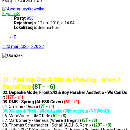
Posty: 1 • Strona
1
z
1
KrystianS
Posty:
956
Rejestracja:
12 gru 2010, o 14:04
Lokalizacja:
Jelenia Góra
Cytuj
20 mar 2026, o 20:22
..: Notowanie 1422 2026-03-20 :..
01. Paul van Dyk & Ciaran McAuley - When I
Found You
(8T - ↑6)
02. Depeche Mode, Front 242 & Boy Harsher Aesthetic - We Can Do
It
(17T - ↓1)
03. RMB - Spring (AI-ESR Cover)
(6T - ↓1)
04. OnTune - Desire
(7T - ↑1)
05. XiJaro & Pitch - Wide Awake (Without You) (NOWOŚĆ)
06. MotoVader - DMC Ride
(5T - ↑3)
07. Mark Sherry - Genesis (Where It Begins)
(3T - ↑3)
08. Thomas Schumacher - Schall (A.D.H.S. Remix)
(20T - ↑3)
09. Talla 2XLC & Sunbeam - Arms Of Heaven (Indecent Noise Remix)