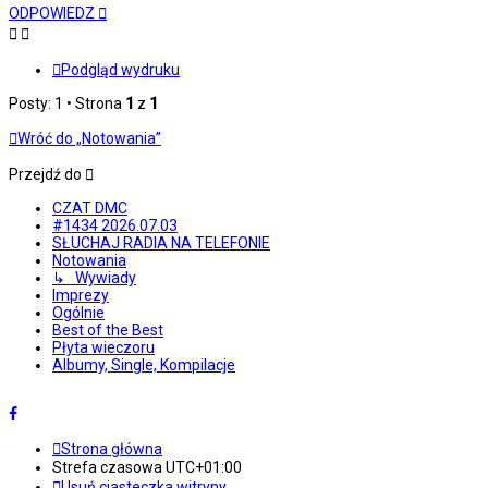
górę
ODPOWIEDZ
Podgląd wydruku
Posty: 1 • Strona
1
z
1
Wróć do „Notowania”
Przejdź do
CZAT DMC
#1434 2026.07.03
SŁUCHAJ RADIA NA TELEFONIE
Notowania
↳ Wywiady
Imprezy
Ogólnie
Best of the Best
Płyta wieczoru
Albumy, Single, Kompilacje
Strona główna
Strefa czasowa
UTC+01:00
Usuń ciasteczka witryny