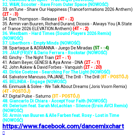
32. W&W, Scooter - Rave From Outer Space (NOWOŚĆ)
33. onTune - Share Our Happiness (Tranceformations 2026 Anthem)
(2T - ↓3)
34. Dan Thompson - Release
(4T - ↓2)
35. Armin van Buuren, Richard Durand, Dicosis - Always You (A State
of Trance 2026 ELEVATION Anthem)
(4T - ↓2)
36. Westbam - Hard Times (Sound Players 2026 Remix)
(NOWOŚĆ)
37. Liberthorn - Empty Minds (NOWOŚĆ)
38. Spartaque & ADRIANNA - Juego De Miradas
(5T - ↑4)
39. JAUF(FR)EY & Dario Ferrara - Rockstar (NOWOŚĆ)
40. Ginchy - The Night Train
(2T - ↓1)
41. Adam Beyer, GENESI & Aya Anne - DNA
(2T - ↓1)
42. John Askew & David Forbes - Vanquish
(2T - ↓20)
43. Dirkie Coetzee - Searching For The Light (NOWOŚĆ)
44. Salvatore Mancuso, PAJANE, The Drill - The Drill
(8T - POSTÓJ)
45. BELINÐA - Engage (NOWOŚĆ)
46. Einmusik & Solee - We Talk About Dreams (Joris Voorn Remix)
(4T - POSTÓJ)
47. Digital Pulse - Saturno
(3T - POSTÓJ)
48. Giancarlo Di Chiara - Accept Your Faith (NOWOŚĆ)
49. Delerium feat. Sarah McLachlan - Silence (Ersin AVCI Remix)
(NOWOŚĆ)
50. Armin van Buuren & Alle Farben feat. Rosy - Lost in Time
(NOWOŚĆ)
https://www.facebook.com/dancemixchart
Na