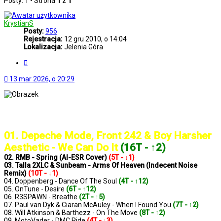
Posty: 1 • Strona
1
z
1
KrystianS
Posty:
956
Rejestracja:
12 gru 2010, o 14:04
Lokalizacja:
Jelenia Góra
Cytuj
13 mar 2026, o 20:29
..: Notowanie 1421 2026-03-13 :..
01. Depeche Mode, Front 242 & Boy Harsher
Aesthetic - We Can Do It
(16T - ↑2)
02. RMB - Spring (AI-ESR Cover)
(5T - ↓1)
03. Talla 2XLC & Sunbeam - Arms Of Heaven (Indecent Noise
Remix)
(10T - ↓1)
04. Doppenberg - Dance Of The Soul
(4T - ↑12)
05. OnTune - Desire
(6T - ↑12)
06. R3SPAWN - Breathe
(2T - ↑5)
07. Paul van Dyk & Ciaran McAuley - When I Found You
(7T - ↑2)
08. Will Atkinson & Barthezz - On The Move
(8T - ↑2)
09. MotoVader - DMC Ride
(4T - ↓3)