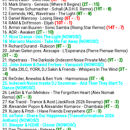
10. Mark Sherry - Genesis (Where It Begins)
(2T - ↑15)
11. Thomas Schumacher - Schall (A.D.H.S. Remix)
(19T - ↑8)
12. Eximinds, HKL, Wavetraxx - The Light
(8T - ↑8)
13. Daniel Wanrooy - Losing Sleep
(6T - ↓1)
14. RAM & Driftmoon - Elijah
(10T - ↓1)
15. Armin van Buuren - Sonic Samba (Rising Star Remix)
(14T - ↓7)
16. ADR - Awaken
(2T - ↑10)
17. Nico Cranxx - Into The Light (NOWOŚĆ)
18. Mariano Mancini - Take Me Far Away (NOWOŚĆ)
19. Richard Durand - Rubicon
(8T - ↑2)
20. Johan Gielen pres. Airscape - L'Esperanza (Pierre Pienaar Remix)
(5T - ↑2)
21. Hypetraxx - The Darkside (Indecent Noise Private Mix)
(9T - ↑2)
22. John Askew & David Forbes - Vanquish (NOWOŚĆ)
23. Talla 2XLC, YORK, DJ Sakin & Friends - Whispers In The Wind
(3T -
↑4)
24. ReOrder, Anewbis & Ben York - Harmonious
(5T - ↑4)
25. Indecent Noise meets DJ Snowman - And Then They Start To
Dance (NOWOŚĆ)
26. LekSin & Yuri Melnikov - The Forgotten Heart (Alex Nomak
Remix)
(6T - ↑3)
27. Kai Tracid - Trance & Acid (JackRock 2026 Revamp)
(8T - ↑3)
28. Alexander Popov & Alexander Komarov - Chambala
(4T - ↑3)
29. XiJaro & Pitch - I Have Friends Everywhere
(2T - ↑3)
30. onTune - Share Our Happiness (Tranceformations 2026
Anthem) (NOWOŚĆ)
31. Steeper & H2HB - Closer (NOWOŚĆ)
32. Dan Thompson - Release
(3T - ↑5)