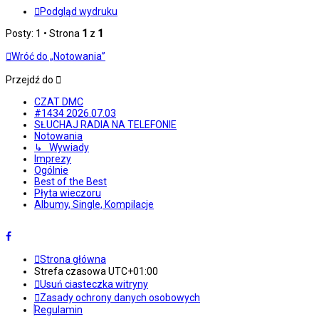
Podgląd wydruku
Posty: 1 • Strona
1
z
1
Wróć do „Notowania”
Przejdź do
CZAT DMC
#1434 2026.07.03
SŁUCHAJ RADIA NA TELEFONIE
Notowania
↳ Wywiady
Imprezy
Ogólnie
Best of the Best
Płyta wieczoru
Albumy, Single, Kompilacje
Strona główna
Strefa czasowa
UTC+01:00
Usuń ciasteczka witryny
Zasady ochrony danych osobowych
Regulamin