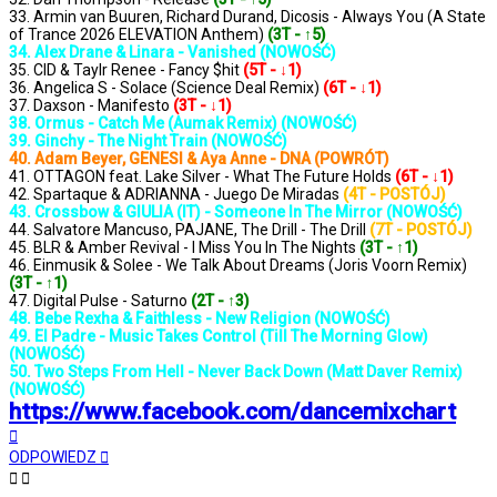
33. Armin van Buuren, Richard Durand, Dicosis - Always You (A State
of Trance 2026 ELEVATION Anthem)
(3T - ↑5)
34. Alex Drane & Linara - Vanished (NOWOŚĆ)
35. CID & Taylr Renee - Fancy $hit
(5T - ↓1)
36. Angelica S - Solace (Science Deal Remix)
(6T - ↓1)
37. Daxson - Manifesto
(3T - ↓1)
38. Ormus - Catch Me (Aumak Remix) (NOWOŚĆ)
39. Ginchy - The Night Train (NOWOŚĆ)
40. Adam Beyer, GENESI & Aya Anne - DNA (POWRÓT)
41. OTTAGON feat. Lake Silver - What The Future Holds
(6T - ↓1)
42. Spartaque & ADRIANNA - Juego De Miradas
(4T - POSTÓJ)
43. Crossbow & GIULIA (IT) - Someone In The Mirror (NOWOŚĆ)
44. Salvatore Mancuso, PAJANE, The Drill - The Drill
(7T - POSTÓJ)
45. BLR & Amber Revival - I Miss You In The Nights
(3T - ↑1)
46. Einmusik & Solee - We Talk About Dreams (Joris Voorn Remix)
(3T - ↑1)
47. Digital Pulse - Saturno
(2T - ↑3)
48. Bebe Rexha & Faithless - New Religion (NOWOŚĆ)
49. El Padre - Music Takes Control (Till The Morning Glow)
(NOWOŚĆ)
50. Two Steps From Hell - Never Back Down (Matt Daver Remix)
(NOWOŚĆ)
https://www.facebook.com/dancemixchart
Na
górę
ODPOWIEDZ