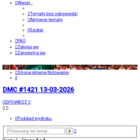
Więcej…
Tematy bez odpowiedzi
Aktywne tematy
Szukaj
FAQ
Zaloguj się
Zarejestruj się
Strona główna
Notowania
Szukaj
DMC #1421 13-03-2026
ODPOWIEDZ
Podgląd wydruku
Wyszukiwanie
Szukaj
zaawansowane