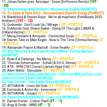
11. Johan Gielen pres. Airscape - Sosei (Driftmoon Remix)
(13T -
↑20)
12. Shadowmaw & Mindslash - Mechanical Duality (NOWOŚĆ)
13. DJ Sakin & Talla 2XLC - Nomansland (David's Song) (POWRÓT)
14. BlackHood & Steven Roys - We're all mad here (ParkBeats 2025
Anthem)
(15T - ↓12)
15. Gudowski - Don't Look Up / Mirage
(10T - POSTÓJ)
16. DuMonde feat. Shaun Baker - Dying Of The Light (JAMX &
D.Mand Remix)
(7T - POSTÓJ)
17. Meraj Deylami & Atropate - Connected Souls
(2T - POSTÓJ)
18. Darren Tate vs Mike Koglin - Now Is The Time (Omnia Remix)
(2T
- POSTÓJ)
19. Alexander Popov & MatricK - Enter Reality
(2T - POSTÓJ)
20. Max Denoise & Ren Faye & Claire Willis - Follow the Sun
(NOWOŚĆ)
21. Ryan K & Darkingz - No Mercy
(3T - POSTÓJ)
22. Thomas Schumacher - Schall (A.D.H.S. Remix)
(5T - POSTÓJ)
23. ATB - 9PM (Till I Come) (James Hype Edit)
(3T - POSTÓJ)
24. Allen Watts - Stimulate
(3T - POSTÓJ)
25. Mark Sherry & Marcella Woods - Can't Live Without Your Love
(Darren Porter Remix) (NOWOŚĆ)
26. Dan Cooper - New Dawn Rises (NOWOŚĆ)
27. 40THAVHA - Linno del Sole
(2T - POSTÓJ)
28. Eximinds & Anton By - Innervoice
(6T - POSTÓJ)
29. 40THAVHA - Dream
(6T - POSTÓJ)
30. Dada Life & RAVEKINGS - Live Loud (NOWOŚĆ)
31. Darren Porter - Colour Flash
(3T - ↑1)
32. Argy & Omiki - WIND
(4T - ↑1)