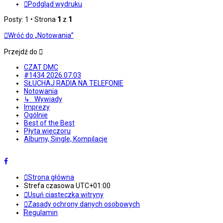
Podgląd wydruku
Posty: 1 • Strona
1
z
1
Wróć do „Notowania”
Przejdź do
CZAT DMC
#1434 2026.07.03
SŁUCHAJ RADIA NA TELEFONIE
Notowania
↳ Wywiady
Imprezy
Ogólnie
Best of the Best
Płyta wieczoru
Albumy, Single, Kompilacje
Strona główna
Strefa czasowa
UTC+01:00
Usuń ciasteczka witryny
Zasady ochrony danych osobowych
Regulamin