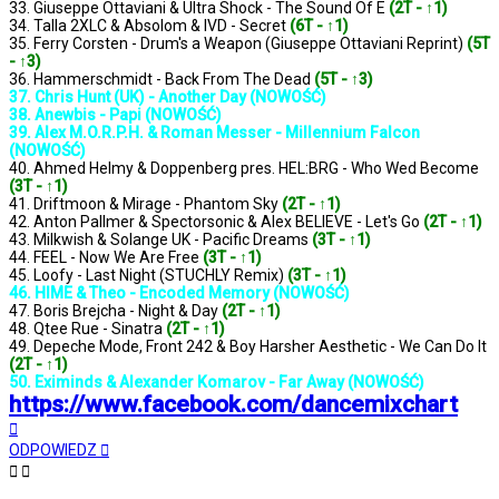
33. Giuseppe Ottaviani & Ultra Shock - The Sound Of E
(2T - ↑1)
34. Talla 2XLC & Absolom & IVD - Secret
(6T - ↑1)
35. Ferry Corsten - Drum's a Weapon (Giuseppe Ottaviani Reprint)
(5T
- ↑3)
36. Hammerschmidt - Back From The Dead
(5T - ↑3)
37. Chris Hunt (UK) - Another Day (NOWOŚĆ)
38. Anewbis - Papi (NOWOŚĆ)
39. Alex M.O.R.P.H. & Roman Messer - Millennium Falcon
(NOWOŚĆ)
40. Ahmed Helmy & Doppenberg pres. HEL:BRG - Who Wed Become
(3T - ↑1)
41. Driftmoon & Mirage - Phantom Sky
(2T - ↑1)
42. Anton Pallmer & Spectorsonic & Alex BELIEVE - Let's Go
(2T - ↑1)
43. Milkwish & Solange UK - Pacific Dreams
(3T - ↑1)
44. FEEL - Now We Are Free
(3T - ↑1)
45. Loofy - Last Night (STUCHLY Remix)
(3T - ↑1)
46. HIME & Theo - Encoded Memory (NOWOŚĆ)
47. Boris Brejcha - Night & Day
(2T - ↑1)
48. Qtee Rue - Sinatra
(2T - ↑1)
49. Depeche Mode, Front 242 & Boy Harsher Aesthetic - We Can Do It
(2T - ↑1)
50. Eximinds & Alexander Komarov - Far Away (NOWOŚĆ)
https://www.facebook.com/dancemixchart
Na
górę
ODPOWIEDZ