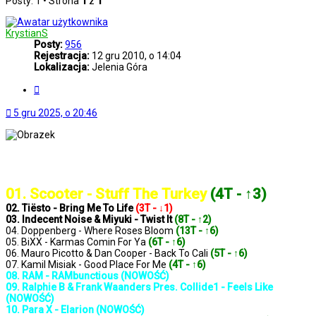
Posty: 1 • Strona
1
z
1
KrystianS
Posty:
956
Rejestracja:
12 gru 2010, o 14:04
Lokalizacja:
Jelenia Góra
Cytuj
5 gru 2025, o 20:46
..: Notowanie 1407 2025-12-05 :..
01. Scooter - Stuff The Turkey
(4T - ↑3)
02. Tiësto - Bring Me To Life
(3T - ↓1)
03. Indecent Noise & Miyuki - Twist It
(8T - ↑2)
04. Doppenberg - Where Roses Bloom
(13T - ↑6)
05. BiXX - Karmas Comin For Ya
(6T - ↑6)
06. Mauro Picotto & Dan Cooper - Back To Cali
(5T - ↑6)
07. Kamil Misiak - Good Place For Me
(4T - ↑6)
08. RAM - RAMbunctious (NOWOŚĆ)
09. Ralphie B & Frank Waanders Pres. Collide1 - Feels Like
(NOWOŚĆ)
10. Para X - Elarion (NOWOŚĆ)