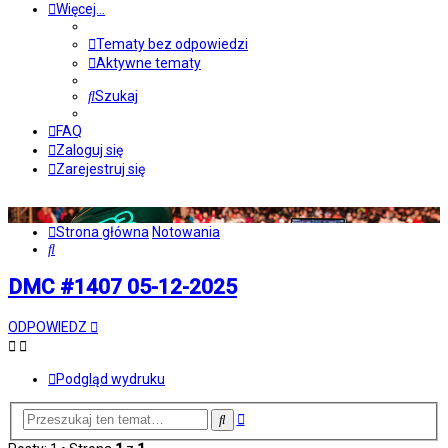
Więcej…
Tematy bez odpowiedzi
Aktywne tematy
Szukaj
FAQ
Zaloguj się
Zarejestruj się
Strona główna
Notowania
Szukaj
DMC #1407 05-12-2025
ODPOWIEDZ
Podgląd wydruku
Wyszukiwanie
Szukaj
zaawansowane