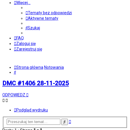
Więcej…
Tematy bez odpowiedzi
Aktywne tematy
Szukaj
FAQ
Zaloguj się
Zarejestruj się
Strona główna
Notowania
Szukaj
DMC #1406 28-11-2025
ODPOWIEDZ
Podgląd wydruku
Wyszukiwanie
Szukaj
zaawansowane