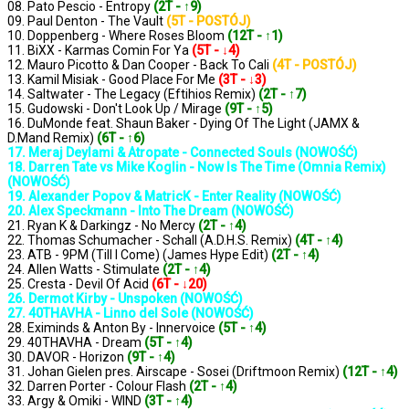
08. Pato Pescio - Entropy
(2T - ↑9)
09. Paul Denton - The Vault
(5T - POSTÓJ)
10. Doppenberg - Where Roses Bloom
(12T - ↑1)
11. BiXX - Karmas Comin For Ya
(5T - ↓4)
12. Mauro Picotto & Dan Cooper - Back To Cali
(4T - POSTÓJ)
13. Kamil Misiak - Good Place For Me
(3T - ↓3)
14. Saltwater - The Legacy (Eftihios Remix)
(2T - ↑7)
15. Gudowski - Don't Look Up / Mirage
(9T - ↑5)
16. DuMonde feat. Shaun Baker - Dying Of The Light (JAMX &
D.Mand Remix)
(6T - ↑6)
17. Meraj Deylami & Atropate - Connected Souls (NOWOŚĆ)
18. Darren Tate vs Mike Koglin - Now Is The Time (Omnia Remix)
(NOWOŚĆ)
19. Alexander Popov & MatricK - Enter Reality (NOWOŚĆ)
20. Alex Speckmann - Into The Dream (NOWOŚĆ)
21. Ryan K & Darkingz - No Mercy
(2T - ↑4)
22. Thomas Schumacher - Schall (A.D.H.S. Remix)
(4T - ↑4)
23. ATB - 9PM (Till I Come) (James Hype Edit)
(2T - ↑4)
24. Allen Watts - Stimulate
(2T - ↑4)
25. Cresta - Devil Of Acid
(6T - ↓20)
26. Dermot Kirby - Unspoken (NOWOŚĆ)
27. 40THAVHA - Linno del Sole (NOWOŚĆ)
28. Eximinds & Anton By - Innervoice
(5T - ↑4)
29. 40THAVHA - Dream
(5T - ↑4)
30. DAVOR - Horizon
(9T - ↑4)
31. Johan Gielen pres. Airscape - Sosei (Driftmoon Remix)
(12T - ↑4)
32. Darren Porter - Colour Flash
(2T - ↑4)
33. Argy & Omiki - WIND
(3T - ↑4)