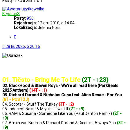
Posty: 1 • Strona
1
z
1
KrystianS
Posty:
956
Rejestracja:
12 gru 2010, o 14:04
Lokalizacja:
Jelenia Góra
Cytuj
28 lis 2025, o 20:16
..: Notowanie 1406 2025-11-28 :..
01. Tiësto - Bring Me To Life
(2T - ↑23)
02. BlackHood & Steven Roys - We're all mad here (ParkBeats
2025 Anthem)
(14T - ↓1)
03. Richard Durand & Nicholas Gunn feat. Alina Renae - For You
(8T - POSTÓJ)
04. Scooter - Stuff The Turkey
(3T - ↓2)
05. Indecent Noise & Miyuki - Twist It
(7T - ↑9)
06. RAM & Susana - Someone Like You (Paul Denton Remix)
(2T -
↑9)
07. Armin van Buuren & Richard Durand & Dicosis - Always You
(3T -
↑9)