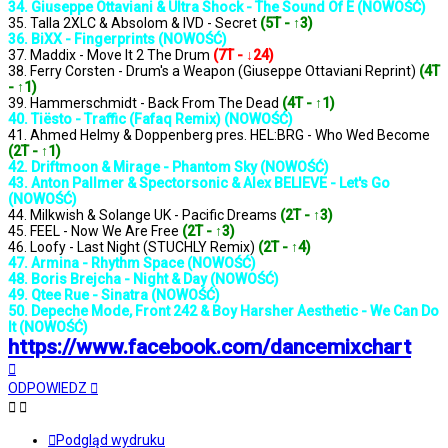
34. Giuseppe Ottaviani & Ultra Shock - The Sound Of E (NOWOŚĆ)
35. Talla 2XLC & Absolom & IVD - Secret
(5T - ↑3)
36. BiXX - Fingerprints (NOWOŚĆ)
37. Maddix - Move It 2 The Drum
(7T - ↓24)
38. Ferry Corsten - Drum's a Weapon (Giuseppe Ottaviani Reprint)
(4T
- ↑1)
39. Hammerschmidt - Back From The Dead
(4T - ↑1)
40. Tiësto - Traffic (Fafaq Remix) (NOWOŚĆ)
41. Ahmed Helmy & Doppenberg pres. HEL:BRG - Who Wed Become
(2T - ↑1)
42. Driftmoon & Mirage - Phantom Sky (NOWOŚĆ)
43. Anton Pallmer & Spectorsonic & Alex BELIEVE - Let's Go
(NOWOŚĆ)
44. Milkwish & Solange UK - Pacific Dreams
(2T - ↑3)
45. FEEL - Now We Are Free
(2T - ↑3)
46. Loofy - Last Night (STUCHLY Remix)
(2T - ↑4)
47. Armina - Rhythm Space (NOWOŚĆ)
48. Boris Brejcha - Night & Day (NOWOŚĆ)
49. Qtee Rue - Sinatra (NOWOŚĆ)
50. Depeche Mode, Front 242 & Boy Harsher Aesthetic - We Can Do
It (NOWOŚĆ)
https://www.facebook.com/dancemixchart
Na
górę
ODPOWIEDZ
Podgląd wydruku