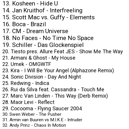
13. Kosheen - Hide U
14. Jan Kruithof - Interfreeling
15. Scott Mac vs. Guffy - Elements
16. Boca - Brazil
17. CM - Dream Universe
18. No Faces - No Time No Space
19. Schiller - Das Glockenspiel
20. Tiesto pres. Allure Feat JES - Show Me The Way
21. Armani & Ghost - My House
22. Umek - OMGWTF
23. Kira - I Will Be Your Angel (Alphazone Remix)
24. Sonic Division - Day And Night
25. Redwing - Indica
26. Rui da Silva feat. Cassandra - Touch Me
27. Marc Van Linden - This Way (Derb Remix)
28. Maor Levi - Reflect
29. Cocooma - Flying Saucer 2004
30. Swen Weber - The Pusher
31. Armin van Buuren vs M.I.K.E - Intruder
32. Andy Prinz - Chaos In Motion