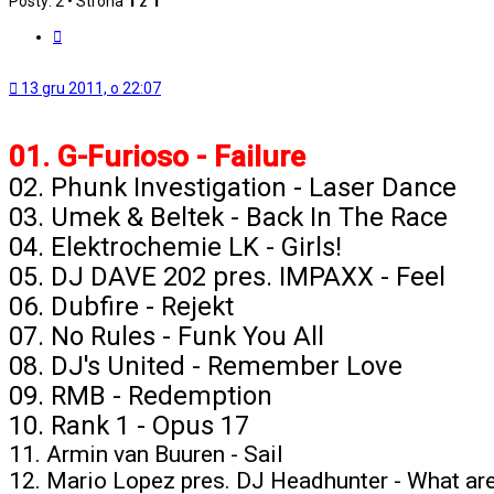
Posty: 2 • Strona
1
z
1
Cytuj
13 gru 2011, o 22:07
01. G-Furioso - Failure
02. Phunk Investigation - Laser Dance
03. Umek & Beltek - Back In The Race
04. Elektrochemie LK - Girls!
05. DJ DAVE 202 pres. IMPAXX - Feel
06. Dubfire - Rejekt
07. No Rules - Funk You All
08. DJ's United - Remember Love
09. RMB - Redemption
10. Rank 1 - Opus 17
11. Armin van Buuren - Sail
12. Mario Lopez pres. DJ Headhunter - What are