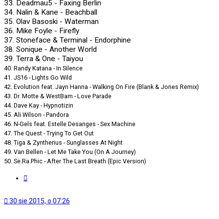
33. Deadmau5 - Faxing Berlin
34. Nalin & Kane - Beachball
35. Olav Basoski - Waterman
36. Mike Foyle - Firefly
37. Stoneface & Terminal - Endorphine
38. Sonique - Another World
39. Terra & One - Taiyou
40. Randy Katana - In Silence
41. JS16 - Lights Go Wild
42. Evolution feat. Jayn Hanna - Walking On Fire (Blank & Jones Remix)
43. Dr. Motte & WestBam - Love Parade
44. Dave Kay - Hypnotizin
45. Ali Wilson - Pandora
46. N-Gels feat. Estelle Desanges - Sex Machine
47. The Quest - Trying To Get Out
48. Tiga & Zyntherius - Sunglasses At Night
49. Van Bellen - Let Me Take You (On A Journey)
50. Se.Ra.Phic - After The Last Breath (Epic Version)
Cytuj
30 sie 2015, o 07:26