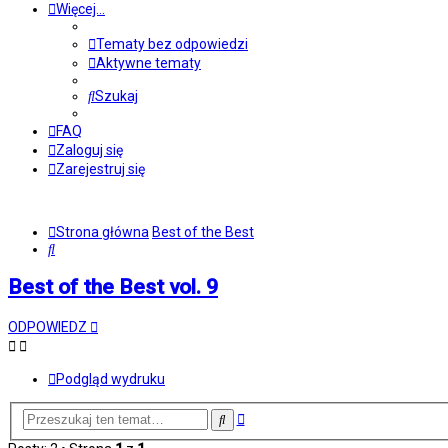
Więcej…
Tematy bez odpowiedzi
Aktywne tematy
Szukaj
FAQ
Zaloguj się
Zarejestruj się
Strona główna
Best of the Best
Szukaj
Best of the Best vol. 9
ODPOWIEDZ
Podgląd wydruku
Wyszukiwanie
Szukaj
zaawansowane