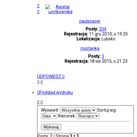
Na
górę
Na
górę
paulspacer
Posty:
204
Rejestracja:
11 gru 2010, o 19:25
Lokalizacja:
Lubsko
micitanka
Posty:
3
Rejestracja:
18 sie 2015, o 21:23
ODPOWIEDZ
Podgląd wydruku
Wyświetl:
Sortuj wg:
Kierunek:
Posty: 2 • Strona
1
z
1