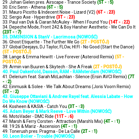
29. Johan Gielen pres. Airscape - Trance Society
(5T - ↑5)
30. Eric Senn - Athena
(6T - ↑5)
31. Mauro Picotto & Indecent Noise - Lizard (V2)
(6T - ↓23)
32. Sergio Axe - Hyperdrive
(3T - ↓23)
33. Paul van Dyk & Ciaran McAuley - When I Found You
(14T - ↓22)
34. Depeche Mode, Front 242 & Boy Harsher Aesthetic - We Can Do It
(23T - ↑7)
35. DIM3NSION & StanV - Lacrimosa (NOWOŚĆ)
36. Ghost Etiquette - The Further We Go
(2T - POSTÓJ)
37. Global Deejays, DJ Taylor, FLOw, HI:FI - No Good (Start the Dance)
(5T - POSTÓJ)
38. Lange & Emma Hewitt - Live Forever (Asteroid Remix)
(5T -
POSTÓJ)
39. Armin van Buuren & Skytech - She A Freak
(2T - POSTÓJ)
40. Paul Oakenfold, Daxson, RAM - RAMsterdam (NOWOŚĆ)
41. Delerium feat. Sarah McLachlan - Silence (Ersin AVCI Remix)
(7T
- ↑2)
42. Einmusik & Solee - We Talk About Dreams (Joris Voorn Remix)
(5T - ↑2)
43. Giuseppe Ottaviani & Andrew Rayel feat. Alessia Labate - How
Do We Know (NOWOŚĆ)
44. Kosheen & KASIA - Catch You
(3T - ↑3)
45. Adam Beyer & Mark Reeve - Love Within (NOWOŚĆ)
46. MotoVader - DMC Ride
(11T - ↓6)
47. Marsh & Ferry Corsten - Attraction (Marsh's Mix)
(4T - ↑1)
48. 19:26 & Mariz - Ascension
(4T - ↑1)
49. Tonerush pres. Pragma - De La Calle
(2T - ↑1)
50. Leon Bolier - Trouble (NOWOŚĆ)