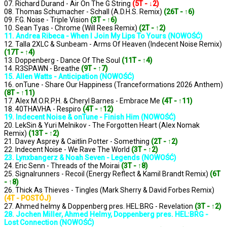
07. Richard Durand - Air On The G String
(5T - ↓2)
08. Thomas Schumacher - Schall (A.D.H.S. Remix)
(26T - ↑6)
09. F.G. Noise - Triple Vision
(3T - ↑6)
10. Sean Tyas - Chrome (Will Rees Remix)
(2T - ↑2)
11. Andrea Ribeca - When I Join My Lips To Yours (NOWOŚĆ)
12. Talla 2XLC & Sunbeam - Arms Of Heaven (Indecent Noise Remix)
(17T - ↑4)
13. Doppenberg - Dance Of The Soul
(11T - ↑4)
14. R3SPAWN - Breathe
(9T - ↑7)
15. Allen Watts - Anticipation (NOWOŚĆ)
16. onTune - Share Our Happiness (Tranceformations 2026 Anthem)
(8T - ↑11)
17. Alex M.O.R.P.H. & Cheryl Barnes - Embrace Me
(4T - ↑11)
18. 40THAVHA - Respiro
(4T - ↑12)
19. Indecent Noise & onTune - Finish Him (NOWOŚĆ)
20. LekSin & Yuri Melnikov - The Forgotten Heart (Alex Nomak
Remix)
(13T - ↑2)
21. Davey Asprey & Caitlin Potter - Something
(2T - ↑2)
22. Indecent Noise - We Rave The World
(3T - ↑2)
23. Lynxbangerz & Noah Seven - Legends (NOWOŚĆ)
24. Eric Senn - Threads of the Moirai
(3T - ↑8)
25. Signalrunners - Recoil (Energy Reflect & Kamil Brandt Remix)
(6T
- ↑8)
26. Thick As Thieves - Tingles (Mark Sherry & David Forbes Remix)
(4T - POSTÓJ)
27. Ahmed helmy & Doppenberg pres. HEL:BRG - Revelation
(3T - ↑2)
28. Jochen Miller, Ahmed Helmy, Doppenberg pres. HEL:BRG -
Lost Connection (NOWOŚĆ)