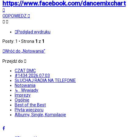
https://www.facebook.com/dancemixchart
Na
górę
ODPOWIEDZ
Podgląd wydruku
Posty: 1 • Strona
1
z
1
Wróć do „Notowania”
Przejdź do
CZAT DMC
#1434 2026.07.03
SŁUCHAJ RADIA NA TELEFONIE
Notowania
↳ Wywiady
Imprezy
Ogólnie
Best of the Best
Płyta wieczoru
Albumy, Single, Kompilacje