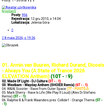
Posty: 1 • Strona
1
z
1
KrystianS
Posty:
956
Rejestracja:
12 gru 2010, o 14:04
Lokalizacja:
Jelenia Góra
Cytuj
8 maja 2026, o 19:26
..: Notowanie 1428 2026-05-08 :..
01. Armin van Buuren, Richard Durand, Dicosis
- Always You (A State of Trance 2026
ELEVATION Anthem)
(10T - ↑9)
02. Made Of Light - DJ Culture
(3T - ↓1)
03. Westbam - Mayday Anthem (SHOIER Remix)
(6T - ↓1)
04. W&W, Scooter - Rave From Outer Space
(7T - POSTÓJ)
05. Mark Sherry - Rave Is Life (We Play It Loud) (Alex Di Stefano
Remix)
(5T - ↑1)
06. Ralphie B & Frank Waanders pres. Collide1 - Orange Theme
(5T -
↑1)