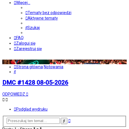
Więcej…
Tematy bez odpowiedzi
Aktywne tematy
Szukaj
FAQ
Zaloguj się
Zarejestruj się
Strona główna
Notowania
Szukaj
DMC #1428 08-05-2026
ODPOWIEDZ
Podgląd wydruku
Wyszukiwanie
Szukaj
zaawansowane