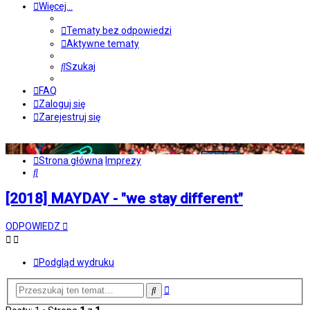
Więcej…
Tematy bez odpowiedzi
Aktywne tematy
Szukaj
FAQ
Zaloguj się
Zarejestruj się
Strona główna
Imprezy
Szukaj
[2018] MAYDAY - "we stay different"
ODPOWIEDZ
Podgląd wydruku
Wyszukiwanie
Szukaj
zaawansowane