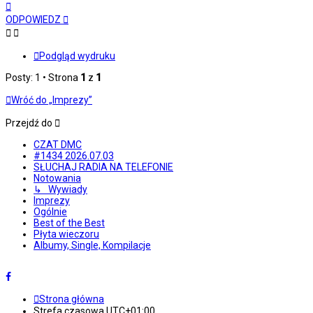
Na
górę
ODPOWIEDZ
Podgląd wydruku
Posty: 1 • Strona
1
z
1
Wróć do „Imprezy”
Przejdź do
CZAT DMC
#1434 2026.07.03
SŁUCHAJ RADIA NA TELEFONIE
Notowania
↳ Wywiady
Imprezy
Ogólnie
Best of the Best
Płyta wieczoru
Albumy, Single, Kompilacje
Strona główna
Strefa czasowa
UTC+01:00