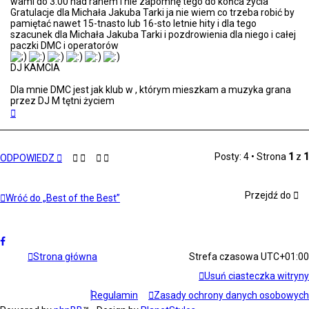
wami do 3:00 nad ranem i nie zapomnę tego do końca życia
b
Gratulacje dla Michała Jakuba Tarki ja nie wiem co trzeba robić by
b
pamiętać nawet 15-tnasto lub 16-sto letnie hity i dla tego
e
szacunek dla Michała Jakuba Tarki i pozdrowienia dla niego i całej
r
paczki DMC i operatorów
s
DJ KAMCIA
Dla mnie DMC jest jak klub w , którym mieszkam a muzyka grana
przez DJ M tętni życiem
N
a
g
ó
r
Posty: 4 • Strona
1
z
1
ODPOWIEDZ
ę
Przejdź do
Wróć do „Best of the Best”
Strona główna
Strefa czasowa
UTC+01:00
Usuń ciasteczka witryny
Regulamin
Zasady ochrony danych osobowych