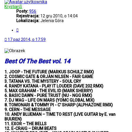
w
a
KrystianS
n
Posty:
956
i
Rejestracja:
12 gru 2010, o 14:04
e
Lokalizacja:
Jelenia Góra
z
C
a
y
a
t
w
17 paź 2014, o 17:59
u
a
j
n
s
o
Best Of The Best vol. 14
w
a
n
1. JOOP - THE FUTURE (MARKUS SCHULZ RMX)
e
2. COSMIC GATE & ORJAN NILSEN - FAIR GAME
3. TATANA VS. THE MYSTERY - SOUL CRY
4. RANDY KATANA - PLAY IT LOUDER (DAVE 202 RMX)
5. MAX GRAHAM - THE EVIL ID (MARK SHERRY)
6. BASIC DAWN - PURE TRUST (NU - NGG RMX)
7. DJ WAG - LIFE ON MARS (YOMC GLOBAL MIX)
8. TOMONARI & TOMMY PI - C' SHARP (ALPHAZONE RMX)
9. CERN - THE MESSAGE
10. ANDY BLUEMAN – TIME TO REST (LIVE GUITAR by E. van
BUUREN)
11. EXOR – THE BELLS
12. E-CRAIG – DRUM BEATS