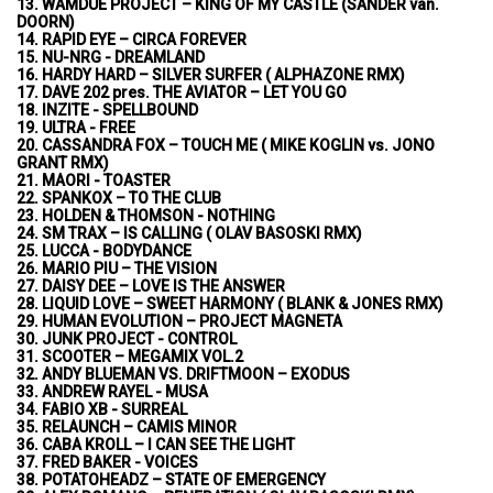
13. WAMDUE PROJECT – KING OF MY CASTLE (SANDER van.
DOORN)
14. RAPID EYE – CIRCA FOREVER
15. NU-NRG - DREAMLAND
16. HARDY HARD – SILVER SURFER ( ALPHAZONE RMX)
17. DAVE 202 pres. THE AVIATOR – LET YOU GO
18. INZITE - SPELLBOUND
19. ULTRA - FREE
20. CASSANDRA FOX – TOUCH ME ( MIKE KOGLIN vs. JONO
GRANT RMX)
21. MAORI - TOASTER
22. SPANKOX – TO THE CLUB
23. HOLDEN & THOMSON - NOTHING
24. SM TRAX – IS CALLING ( OLAV BASOSKI RMX)
25. LUCCA - BODYDANCE
26. MARIO PIU – THE VISION
27. DAISY DEE – LOVE IS THE ANSWER
28. LIQUID LOVE – SWEET HARMONY ( BLANK & JONES RMX)
29. HUMAN EVOLUTION – PROJECT MAGNETA
30. JUNK PROJECT - CONTROL
31. SCOOTER – MEGAMIX VOL.2
32. ANDY BLUEMAN VS. DRIFTMOON – EXODUS
33. ANDREW RAYEL - MUSA
34. FABIO XB - SURREAL
35. RELAUNCH – CAMIS MINOR
36. CABA KROLL – I CAN SEE THE LIGHT
37. FRED BAKER - VOICES
38. POTATOHEADZ – STATE OF EMERGENCY