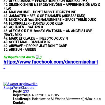
39. ALEX ROMANO – PENERATION ( OLAV BASOSKI RMX)
40. SIMON O’SHINE & SERGEY NEVONE – APPREHENSION (ALY &
FILA)
41. MAX VOLUME – DON’ T MISS THE PARTYLINE
42. JAMASTER – BEELS OF TIANAMEN (AIRBASE RMX)
43. MIKE FOYLE feat. SIGNALRUNNERS – SPACE THEME DUSK
44. FLOORKILLER – DANCEFLOOR KILER
45. AQUAGEN – SATURN 8
46. ALEX M.O.R.P.H. feat SYLVIA TOSUN – AN ANGELS LOVE
(RAYEL MIX)
47. MARC ET CLAUDE – I NEED YOUR LOVIN
48. SCOTT MAC – DAMAGER 02
49. AIRWAVE – PEOPLE JUST DON’ T CARE
50. ARKSUN - ARISEN
by KrystianS & ArrChi
https://www.facebook.com/dancemixchart
N
a
g
ó
r
ę
StacjaPekinClubbers
Posty:
233
Rejestracja:
6 lut 2011, o 19:05
Lokalizacja:
Bolesławiec All Worlds Min======[]=Max ♫♫♫
Kontakt: