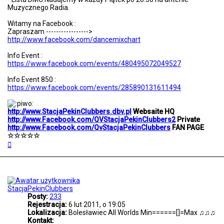
b
Muzycznego Radia.
b
e
Witamy na Facebook :
r
Zapraszam ----------------->
s
http://www.facebook.com/dancemixchart
Info Event :
https://www.facebook.com/events/480495072049527
Info Event 850 :
https://www.facebook.com/events/285890131611494
http://www.StacjaPekinClubbers.dbv.pl
Websaite HQ
http://www.Facebook.com/QVStacjaPekinClubbers2
Private
http://www.Facebook.com/QvStacjaPekinClubbers
FAN PAGE
☆☆☆☆☆
N
a
g
ó
r
ę
StacjaPekinClubbers
Posty:
233
Rejestracja:
6 lut 2011, o 19:05
Lokalizacja:
Bolesławiec All Worlds Min======[]=Max ♫♫♫
Kontakt: