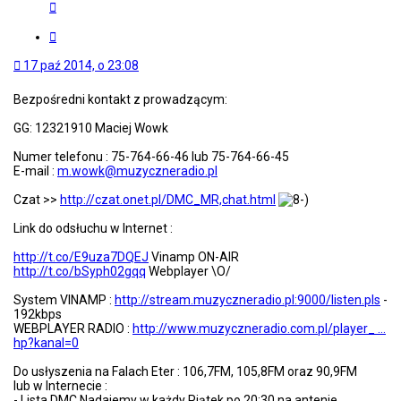
S
k
o
C
n
y
t
t
17 paź 2014, o 23:08
a
u
k
j
Bezpośredni kontakt z prowadzącym:
t
u
GG: 12321910 Maciej Wowk
j
s
Numer telefonu : 75-764-66-46 lub 75-764-66-45
i
E-mail :
m.wowk@muzyczneradio.pl
ę
z
Czat >>
http://czat.onet.pl/DMC_MR,chat.html
S
t
Link do odsłuchu w Internet :
a
c
http://t.co/E9uza7DQEJ
Vinamp ON-AIR
j
http://t.co/bSyph02gqq
Webplayer \O/
a
P
System VINAMP :
http://stream.muzyczneradio.pl:9000/listen.pls
-
e
192kbps
k
WEBPLAYER RADIO :
http://www.muzyczneradio.com.pl/player_ ...
i
hp?kanal=0
n
C
Do usłyszenia na Falach Eter : 106,7FM, 105,8FM oraz 90,9FM
l
lub w Internecie :
u
- Lista DMC Nadajemy w każdy Piątek po 20:30 na antenie