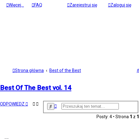
Więcej…
FAQ
Zarejestruj się
Zaloguj się
Strona główna
Best of the Best
Best Of The Best vol. 14
ODPOWIEDZ
W
S
y
z
s
u
Posty: 4 • Strona
1
z
1
k
z
a
u
j
k
i