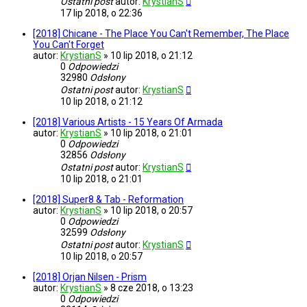
Ostatni post
autor:
KrystianS
17 lip 2018, o 22:36
[2018] Chicane - The Place You Can't Remember, The Place
You Can't Forget
autor:
KrystianS
»
10 lip 2018, o 21:12
0
Odpowiedzi
32980
Odsłony
Ostatni post
autor:
KrystianS
10 lip 2018, o 21:12
[2018] Various Artists - 15 Years Of Armada
autor:
KrystianS
»
10 lip 2018, o 21:01
0
Odpowiedzi
32856
Odsłony
Ostatni post
autor:
KrystianS
10 lip 2018, o 21:01
[2018] Super8 & Tab - Reformation
autor:
KrystianS
»
10 lip 2018, o 20:57
0
Odpowiedzi
32599
Odsłony
Ostatni post
autor:
KrystianS
10 lip 2018, o 20:57
[2018] Orjan Nilsen - Prism
autor:
KrystianS
»
8 cze 2018, o 13:23
0
Odpowiedzi