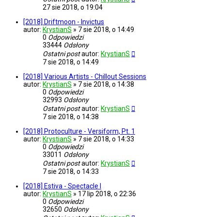
27 sie 2018, o 19:04
[2018] Driftmoon - Invictus
autor:
KrystianS
»
7 sie 2018, o 14:49
0
Odpowiedzi
33444
Odsłony
Ostatni post
autor:
KrystianS
7 sie 2018, o 14:49
[2018] Various Artists - Chillout Sessions
autor:
KrystianS
»
7 sie 2018, o 14:38
0
Odpowiedzi
32993
Odsłony
Ostatni post
autor:
KrystianS
7 sie 2018, o 14:38
[2018] Protoculture - Versiform, Pt. 1
autor:
KrystianS
»
7 sie 2018, o 14:33
0
Odpowiedzi
33011
Odsłony
Ostatni post
autor:
KrystianS
7 sie 2018, o 14:33
[2018] Estiva - Spectacle I
autor:
KrystianS
»
17 lip 2018, o 22:36
0
Odpowiedzi
32650
Odsłony