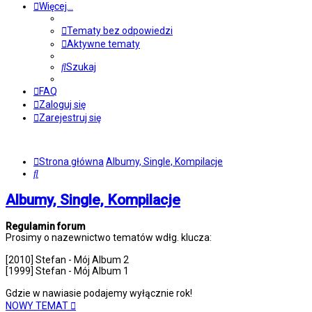
Więcej…
Tematy bez odpowiedzi
Aktywne tematy
Szukaj
FAQ
Zaloguj się
Zarejestruj się
Strona główna
Albumy, Single, Kompilacje
Szukaj
Albumy, Single, Kompilacje
Regulamin forum
Prosimy o nazewnictwo tematów wdłg. klucza:
[2010] Stefan - Mój Album 2
[1999] Stefan - Mój Album 1
Gdzie w nawiasie podajemy wyłącznie rok!
NOWY TEMAT