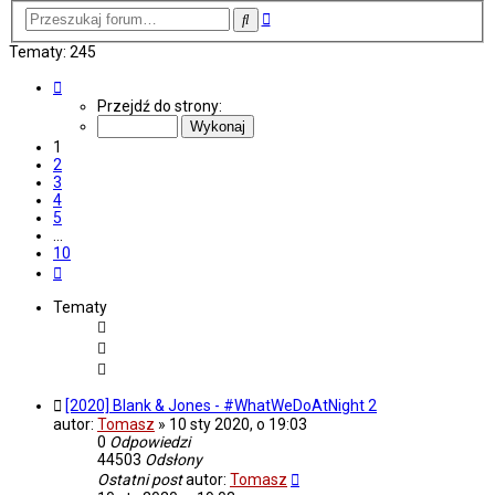
Wyszukiwanie
Szukaj
zaawansowane
Tematy: 245
Strona
1
Przejdź do strony:
z
10
1
2
3
4
5
…
10
Następna
Tematy
[2020] Blank & Jones - #WhatWeDoAtNight 2
autor:
Tomasz
»
10 sty 2020, o 19:03
0
Odpowiedzi
44503
Odsłony
Ostatni post
autor:
Tomasz