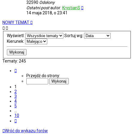
32590
Odsłony
Ostatni post
autor:
KrystianS
14 maja 2018, o 23:41
NOWY TEMAT
Wyświetl:
Sortuj wg:
Kierunek:
Tematy: 245
Strona
1
Przejdź do strony:
z
10
1
2
3
4
5
…
10
Następna
Wróć do wykazu forów