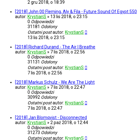
2 gru 2018, o 18:39
[2018] John 00 Fleming, Aly & Fila - Future Sound Of Egypt 550
autor:
KrystianS
»
13 lis 2018, o 23:15
0
Odpowiedzi
31181
Odsłony
Ostatni post
autor:
KrystianS
13 lis 2018, o 23:15
[2018] Richard Durand - The Air I Breathe
autor:
KrystianS
»
7 lis 2018, o 22:56
0
Odpowiedzi
31131
Odsłony
Ostatni post
autor:
KrystianS
7 lis 2018, o 22:56
[2018] Markus Schulz - We Are The Light
autor:
KrystianS
»
7 lis 2018, o 22:47
0
Odpowiedzi
30992
Odsłony
Ostatni post
autor:
KrystianS
7 lis 2018, o 22:47
[2018] Jan Blomqvist - Disconnected
autor:
KrystianS
»
2 paź 2018, o 12:44
0
Odpowiedzi
31273
Odsłony
Ostatni post
autor:
KrystianS