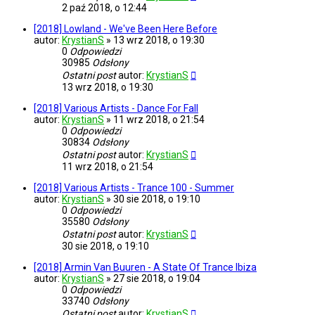
2 paź 2018, o 12:44
[2018] Lowland - We've Been Here Before
autor:
KrystianS
»
13 wrz 2018, o 19:30
0
Odpowiedzi
30985
Odsłony
Ostatni post
autor:
KrystianS
13 wrz 2018, o 19:30
[2018] Various Artists - Dance For Fall
autor:
KrystianS
»
11 wrz 2018, o 21:54
0
Odpowiedzi
30834
Odsłony
Ostatni post
autor:
KrystianS
11 wrz 2018, o 21:54
[2018] Various Artists - Trance 100 - Summer
autor:
KrystianS
»
30 sie 2018, o 19:10
0
Odpowiedzi
35580
Odsłony
Ostatni post
autor:
KrystianS
30 sie 2018, o 19:10
[2018] Armin Van Buuren - A State Of Trance Ibiza
autor:
KrystianS
»
27 sie 2018, o 19:04
0
Odpowiedzi
33740
Odsłony
Ostatni post
autor:
KrystianS