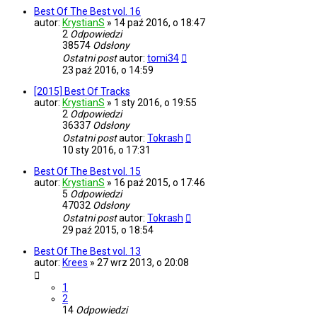
Best Of The Best vol. 16
autor:
KrystianS
»
14 paź 2016, o 18:47
2
Odpowiedzi
38574
Odsłony
Ostatni post
autor:
tomi34
23 paź 2016, o 14:59
[2015] Best Of Tracks
autor:
KrystianS
»
1 sty 2016, o 19:55
2
Odpowiedzi
36337
Odsłony
Ostatni post
autor:
Tokrash
10 sty 2016, o 17:31
Best Of The Best vol. 15
autor:
KrystianS
»
16 paź 2015, o 17:46
5
Odpowiedzi
47032
Odsłony
Ostatni post
autor:
Tokrash
29 paź 2015, o 18:54
Best Of The Best vol. 13
autor:
Krees
»
27 wrz 2013, o 20:08
1
2
14
Odpowiedzi