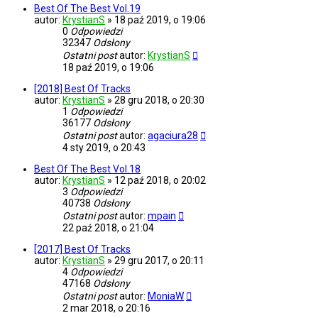
Best Of The Best Vol.19
autor:
KrystianS
»
18 paź 2019, o 19:06
0
Odpowiedzi
32347
Odsłony
Ostatni post
autor:
KrystianS
18 paź 2019, o 19:06
[2018] Best Of Tracks
autor:
KrystianS
»
28 gru 2018, o 20:30
1
Odpowiedzi
36177
Odsłony
Ostatni post
autor:
agaciura28
4 sty 2019, o 20:43
Best Of The Best Vol.18
autor:
KrystianS
»
12 paź 2018, o 20:02
3
Odpowiedzi
40738
Odsłony
Ostatni post
autor:
mpain
22 paź 2018, o 21:04
[2017] Best Of Tracks
autor:
KrystianS
»
29 gru 2017, o 20:11
4
Odpowiedzi
47168
Odsłony
Ostatni post
autor:
MoniaW
2 mar 2018, o 20:16