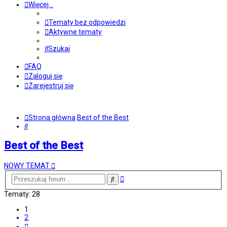
Więcej…
Tematy bez odpowiedzi
Aktywne tematy
Szukaj
FAQ
Zaloguj się
Zarejestruj się
Strona główna
Best of the Best
Szukaj
Best of the Best
NOWY TEMAT
Wyszukiwanie
Szukaj
zaawansowane
Tematy: 28
1
2
Następna