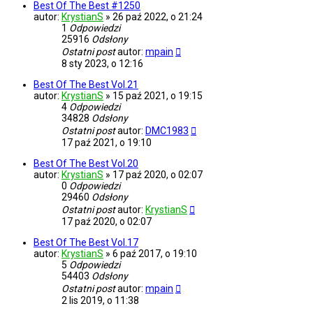
Best Of The Best #1250
autor:
KrystianS
»
26 paź 2022, o 21:24
1
Odpowiedzi
25916
Odsłony
Ostatni post
autor:
mpain
8 sty 2023, o 12:16
Best Of The Best Vol.21
autor:
KrystianS
»
15 paź 2021, o 19:15
4
Odpowiedzi
34828
Odsłony
Ostatni post
autor:
DMC1983
17 paź 2021, o 19:10
Best Of The Best Vol.20
autor:
KrystianS
»
17 paź 2020, o 02:07
0
Odpowiedzi
29460
Odsłony
Ostatni post
autor:
KrystianS
17 paź 2020, o 02:07
Best Of The Best Vol.17
autor:
KrystianS
»
6 paź 2017, o 19:10
5
Odpowiedzi
54403
Odsłony
Ostatni post
autor:
mpain
2 lis 2019, o 11:38