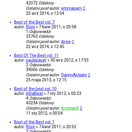
42072
Odsłony
Ostatni post
autor:
emmasam
25 wrz 2014, o 13:54
Best of the Best vol. 7
autor:
Roxy
»
7 kwie 2011, o 20:58
1
Odpowiedzi
33763
Odsłony
Ostatni post
autor:
ibree
22 wrz 2014, o 12:45
Best Of The Best vol. 11
autor:
paulspacer
»
30 wrz 2012, o 17:55
2
Odpowiedzi
39066
Odsłony
Ostatni post
autor:
DannyArigato
25 maja 2013, o 12:15
Best of the best vol. 10
autor:
InDaBeat
»
7 sty 2012, o 00:23
4
Odpowiedzi
43234
Odsłony
Ostatni post
autor:
KrystianS
11 sty 2012, o 00:04
Best of the Best vol. 1
autor:
Roxy
»
7 kwie 2011, o 20:52
2
Odpowiedzi