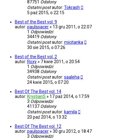
87751
Odsłony
Ostatni post
autor:
Tokrash
5 paź 2015, o 22:15
Best of the Best vol. 9
autor:
paulspacer
»
13 gru 2011, o 22:07
1
Odpowiedzi
34419
Odsłony
Ostatni post
autor:
micitanka
30 sie 2015, o 07:26
Best of the Best vol. 2
autor:
Roxy
»
7 kwie 2011, o 20:54
1
Odpowiedzi
34938
Odsłony
Ostatni post
autor:
saaleha
24 kwie 2015, o 07:20
Best Of The Best vol. 14
autor:
KrystianS
»
17 paź 2014, o 17:59
3
Odpowiedzi
41137
Odsłony
Ostatni post
autor:
kamila
20 paź 2014, o 13:32
Best Of The Best vol. 12
autor:
paulspacer
»
30 gru 2012, o 18:47
3
Odpowiedzi