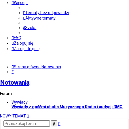
Więcej…
Tematy bez odpowiedzi
Aktywne tematy
Szukaj
FAQ
Zaloguj się
Zarejestruj się
Strona główna
Notowania
Szukaj
Notowania
Forum
Wywiady
Wywiady z gośćmi studia Muzycznego Radia i audycji DMC.
NOWY TEMAT
Wyszukiwanie
Szukaj
zaawansowane