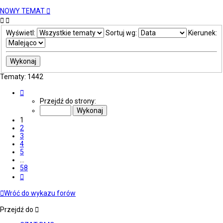
NOWY TEMAT
Wyświetl:
Sortuj wg:
Kierunek:
Tematy: 1442
Strona
1
Przejdź do strony:
z
58
1
2
3
4
5
…
58
Następna
Wróć do wykazu forów
Przejdź do