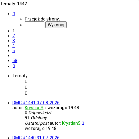
Tematy: 1442
Strona
1
Przejdź do strony:
z
58
1
2
3
4
5
…
58
Następna
Tematy
DMC #1441 07-08-2026
autor:
KrystianS
»
wczoraj, o 19:48
0
Odpowiedzi
91
Odsłony
Ostatni post
autor:
KrystianS
wczoraj, o 19:48
DMC #1440 31-07-2026