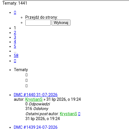
Tematy: 1441
Strona
1
Przejdź do strony:
z
58
1
2
3
4
5
…
58
Następna
Tematy
DMC #1440 31-07-2026
autor:
KrystianS
»
31 lip 2026, o 19:24
0
Odpowiedzi
316
Odsłony
Ostatni post
autor:
KrystianS
31 lip 2026, o 19:24
DMC #1439 24-07-2026