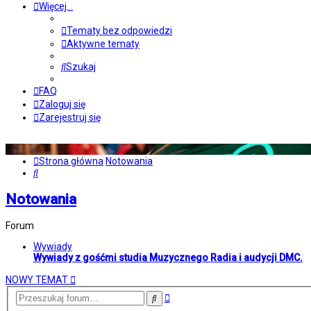
Więcej…
Tematy bez odpowiedzi
Aktywne tematy
Szukaj
FAQ
Zaloguj się
Zarejestruj się
Strona główna
Notowania
Szukaj
Notowania
Forum
Wywiady
Wywiady z gośćmi studia Muzycznego Radia i audycji DMC.
NOWY TEMAT
Wyszukiwanie
Szukaj
zaawansowane