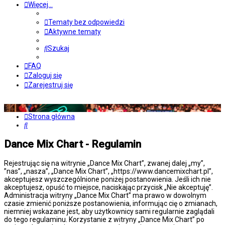
Więcej…
Tematy bez odpowiedzi
Aktywne tematy
Szukaj
FAQ
Zaloguj się
Zarejestruj się
Strona główna
Szukaj
Dance Mix Chart - Regulamin
Rejestrując się na witrynie „Dance Mix Chart”, zwanej dalej „my”,
”nas”, „nasza”, „Dance Mix Chart”, „https://www.dancemixchart.pl”,
akceptujesz wyszczególnione poniżej postanowienia. Jeśli ich nie
akceptujesz, opuść to miejsce, naciskając przycisk „Nie akceptuję”.
Administracja witryny „Dance Mix Chart” ma prawo w dowolnym
czasie zmienić poniższe postanowienia, informując cię o zmianach,
niemniej wskazane jest, aby użytkownicy sami regularnie zaglądali
do tego regulaminu. Korzystanie z witryny „Dance Mix Chart” po