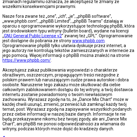
zmianach regulaminu oznacza, że akceptujesz te zmiany ze
wszelkimi konsekwencjami prawnymi.
Nasze fora zwane też „one”, „ich”, „je”, „phpBB software”,
„www.phpbb.com”, „phpBB Limited”, „phpBB Teams” działają w
oparciu o oprogramowanie wykorzystujące technologię phpBB, która
jest środowiskiem typu witryny (bulletin board), wydane na licencji
„
GNU General Public License v2
” zwanej też „GPL”. Oprogramowanie
jest dostępne do pobrania ze strony
www.phpbb.com
.
Oprogramowanie phpBB tylko ułatwia dyskusje przez internet, a
jego autorzy nie kontrolują tekstów zamieszczanych w internecie za
jego pomocą. Więcej informacji o phpBB można znaleźć na stronie
https://www.phpbb.com/
.
Akceptujesz zakaz publikowania wypowiedzi o charakterze
obraźliwym, oszczerczym, propagującym treści niezgodne z
polskim prawem lub naruszającym cudze prawa autorskie i dobra
osobiste. Naruszenie tego zakazu może skutkować dla ciebie
całkowitym zablokowaniem dostępu do tej witryny, a twój dostawca
internetu zostanie powiadomiony o twoim niewłaściwym
zachowaniu. Wyrażasz zgodę na to, że „Dance Mix Chart” może w
każdej chwili usunąć, zmienić, przenieść lub zamknąć każdy twój
temat, post. Wyrażasz zgodę na zapisywanie wszystkich podanych
przez ciebie informacji w naszej bazie danych. Informacje te nie
będą przekazywane nikomu bez twojej zgody, ale ani „Dance Mix
Chart”, ani phpBB nie ponosi odpowiedzialności za włamania do
witryny, podczas których może dojść do kradzieży danych.