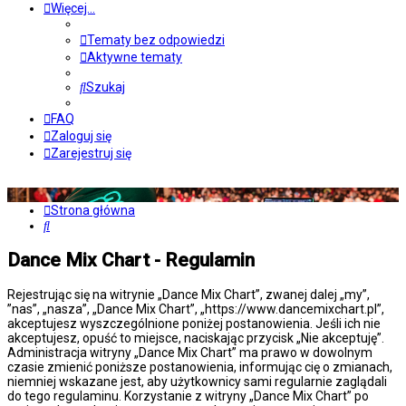
Więcej…
Tematy bez odpowiedzi
Aktywne tematy
Szukaj
FAQ
Zaloguj się
Zarejestruj się
Strona główna
Szukaj
Dance Mix Chart - Regulamin
Rejestrując się na witrynie „Dance Mix Chart”, zwanej dalej „my”,
”nas”, „nasza”, „Dance Mix Chart”, „https://www.dancemixchart.pl”,
akceptujesz wyszczególnione poniżej postanowienia. Jeśli ich nie
akceptujesz, opuść to miejsce, naciskając przycisk „Nie akceptuję”.
Administracja witryny „Dance Mix Chart” ma prawo w dowolnym
czasie zmienić poniższe postanowienia, informując cię o zmianach,
niemniej wskazane jest, aby użytkownicy sami regularnie zaglądali
do tego regulaminu. Korzystanie z witryny „Dance Mix Chart” po