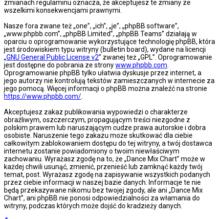
zmianach regulaminu oznacza, że akceptujesz te zmiany ze
wszelkimi konsekwencjami prawnymi.
Nasze fora zwane też „one”, „ich”, „je”, „phpBB software”,
„www.phpbb.com”, „phpBB Limited”, „phpBB Teams” działają w
oparciu o oprogramowanie wykorzystujące technologię phpBB, która
jest środowiskiem typu witryny (bulletin board), wydane na licencji
„
GNU General Public License v2
” zwanej też „GPL”. Oprogramowanie
jest dostępne do pobrania ze strony
www.phpbb.com
.
Oprogramowanie phpBB tylko ułatwia dyskusje przez internet, a
jego autorzy nie kontrolują tekstów zamieszczanych w internecie za
jego pomocą. Więcej informacji o phpBB można znaleźć na stronie
https://www.phpbb.com/
.
Akceptujesz zakaz publikowania wypowiedzi o charakterze
obraźliwym, oszczerczym, propagującym treści niezgodne z
polskim prawem lub naruszającym cudze prawa autorskie i dobra
osobiste. Naruszenie tego zakazu może skutkować dla ciebie
całkowitym zablokowaniem dostępu do tej witryny, a twój dostawca
internetu zostanie powiadomiony o twoim niewłaściwym
zachowaniu. Wyrażasz zgodę na to, że „Dance Mix Chart” może w
każdej chwili usunąć, zmienić, przenieść lub zamknąć każdy twój
temat, post. Wyrażasz zgodę na zapisywanie wszystkich podanych
przez ciebie informacji w naszej bazie danych. Informacje te nie
będą przekazywane nikomu bez twojej zgody, ale ani „Dance Mix
Chart”, ani phpBB nie ponosi odpowiedzialności za włamania do
witryny, podczas których może dojść do kradzieży danych.