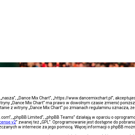
”, „nasza”, „Dance Mix Chart”, „https://www.dancemixchart.pl”, akceptuj
a witryny „Dance Mix Chart” ma prawo w dowolnym czasie zmienić poniższ
ystanie z witryny „Dance Mix Chart” po zmianach regulaminu oznacza, 
bb.com”, „phpBB Limited”, „phpBB Teams” działają w oparciu o oprogra
icense v2
” zwanej też „GPL”. Oprogramowanie jest dostępne do pobrani
eszczanych w internecie za jego pomocą. Więcej informacji o phpBB moż