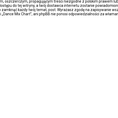
m, oszczerczym, propagującym treści niezgodne z polskim prawem lub 
stępu do tej witryny, a twój dostawca internetu zostanie powiadomio
ub zamknąć każdy twój temat, post. Wyrażasz zgodę na zapisywanie wsz
i „Dance Mix Chart”, ani phpBB nie ponosi odpowiedzialności za właman