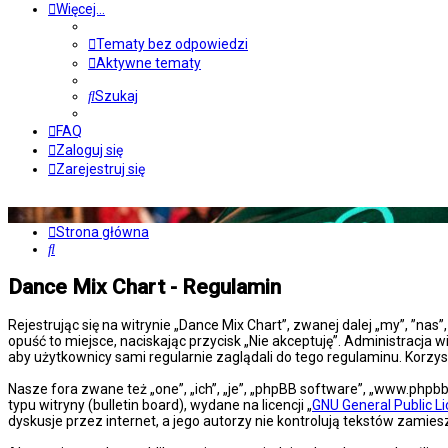
Więcej…
Tematy bez odpowiedzi
Aktywne tematy
Szukaj
FAQ
Zaloguj się
Zarejestruj się
Strona główna
Szukaj
Dance Mix Chart - Regulamin
Rejestrując się na witrynie „Dance Mix Chart”, zwanej dalej „my”, ”nas
opuść to miejsce, naciskając przycisk „Nie akceptuję”. Administracj
aby użytkownicy sami regularnie zaglądali do tego regulaminu. Korz
Nasze fora zwane też „one”, „ich”, „je”, „phpBB software”, „www.php
typu witryny (bulletin board), wydane na licencji „
GNU General Public L
dyskusje przez internet, a jego autorzy nie kontrolują tekstów zami