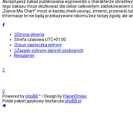
Akceptujesz zakaz publikowania wypowiedzi o charakterze obraźliwy
tego zakazu może skutkować dla ciebie całkowitym zablokowaniem do
„Dance Mix Chart” może w każdej chwili usunąć, zmienić, przenieść l
Informacje te nie będą przekazywane nikomu bez twojej zgody, ale an
Strona główna
Strefa czasowa
UTC+01:00
Usuń ciasteczka witryny
Zasady ochrony danych osobowych
Regulamin
Powered by
phpBB
™
• Design by
PlanetStyles
Polski pakiet językowy dostarcza
phpBB.pl