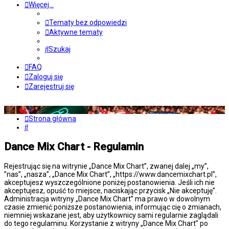
Więcej…
Tematy bez odpowiedzi
Aktywne tematy
Szukaj
FAQ
Zaloguj się
Zarejestruj się
Strona główna
Szukaj
Dance Mix Chart - Regulamin
Rejestrując się na witrynie „Dance Mix Chart”, zwanej dalej „my”,
”nas”, „nasza”, „Dance Mix Chart”, „https://www.dancemixchart.pl”,
akceptujesz wyszczególnione poniżej postanowienia. Jeśli ich nie
akceptujesz, opuść to miejsce, naciskając przycisk „Nie akceptuję”.
Administracja witryny „Dance Mix Chart” ma prawo w dowolnym
czasie zmienić poniższe postanowienia, informując cię o zmianach,
niemniej wskazane jest, aby użytkownicy sami regularnie zaglądali
do tego regulaminu. Korzystanie z witryny „Dance Mix Chart” po