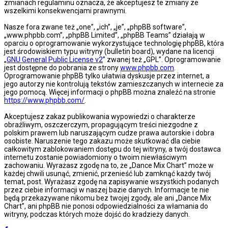
zmianach regulaminu oznacza, że akceptujesz te zmiany ze
wszelkimi konsekwencjami prawnymi.
Nasze fora zwane też „one”, „ich”, „je”, „phpBB software”,
„www.phpbb.com”, „phpBB Limited”, „phpBB Teams” działają w
oparciu o oprogramowanie wykorzystujące technologię phpBB, która
jest środowiskiem typu witryny (bulletin board), wydane na licencji
„
GNU General Public License v2
” zwanej też „GPL”. Oprogramowanie
jest dostępne do pobrania ze strony
www.phpbb.com
.
Oprogramowanie phpBB tylko ułatwia dyskusje przez internet, a
jego autorzy nie kontrolują tekstów zamieszczanych w internecie za
jego pomocą. Więcej informacji o phpBB można znaleźć na stronie
https://www.phpbb.com/
.
Akceptujesz zakaz publikowania wypowiedzi o charakterze
obraźliwym, oszczerczym, propagującym treści niezgodne z
polskim prawem lub naruszającym cudze prawa autorskie i dobra
osobiste. Naruszenie tego zakazu może skutkować dla ciebie
całkowitym zablokowaniem dostępu do tej witryny, a twój dostawca
internetu zostanie powiadomiony o twoim niewłaściwym
zachowaniu. Wyrażasz zgodę na to, że „Dance Mix Chart” może w
każdej chwili usunąć, zmienić, przenieść lub zamknąć każdy twój
temat, post. Wyrażasz zgodę na zapisywanie wszystkich podanych
przez ciebie informacji w naszej bazie danych. Informacje te nie
będą przekazywane nikomu bez twojej zgody, ale ani „Dance Mix
Chart”, ani phpBB nie ponosi odpowiedzialności za włamania do
witryny, podczas których może dojść do kradzieży danych.