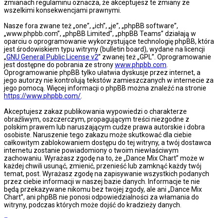
zmianach regulaminu oznacza, że akceptujesz te zmiany ze
wszelkimi konsekwencjami prawnymi.
Nasze fora zwane też „one”, „ich”, „je”, „phpBB software”,
„www.phpbb.com”, „phpBB Limited”, „phpBB Teams” działają w
oparciu o oprogramowanie wykorzystujące technologię phpBB, która
jest środowiskiem typu witryny (bulletin board), wydane na licencji
„
GNU General Public License v2
” zwanej też „GPL”. Oprogramowanie
jest dostępne do pobrania ze strony
www.phpbb.com
.
Oprogramowanie phpBB tylko ułatwia dyskusje przez internet, a
jego autorzy nie kontrolują tekstów zamieszczanych w internecie za
jego pomocą. Więcej informacji o phpBB można znaleźć na stronie
https://www.phpbb.com/
.
Akceptujesz zakaz publikowania wypowiedzi o charakterze
obraźliwym, oszczerczym, propagującym treści niezgodne z
polskim prawem lub naruszającym cudze prawa autorskie i dobra
osobiste. Naruszenie tego zakazu może skutkować dla ciebie
całkowitym zablokowaniem dostępu do tej witryny, a twój dostawca
internetu zostanie powiadomiony o twoim niewłaściwym
zachowaniu. Wyrażasz zgodę na to, że „Dance Mix Chart” może w
każdej chwili usunąć, zmienić, przenieść lub zamknąć każdy twój
temat, post. Wyrażasz zgodę na zapisywanie wszystkich podanych
przez ciebie informacji w naszej bazie danych. Informacje te nie
będą przekazywane nikomu bez twojej zgody, ale ani „Dance Mix
Chart”, ani phpBB nie ponosi odpowiedzialności za włamania do
witryny, podczas których może dojść do kradzieży danych.