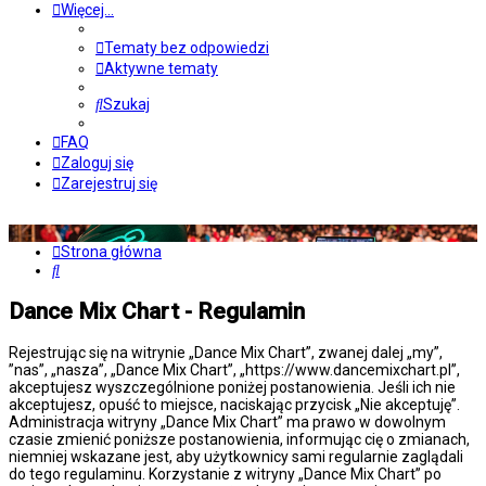
Więcej…
Tematy bez odpowiedzi
Aktywne tematy
Szukaj
FAQ
Zaloguj się
Zarejestruj się
Strona główna
Szukaj
Dance Mix Chart - Regulamin
Rejestrując się na witrynie „Dance Mix Chart”, zwanej dalej „my”,
”nas”, „nasza”, „Dance Mix Chart”, „https://www.dancemixchart.pl”,
akceptujesz wyszczególnione poniżej postanowienia. Jeśli ich nie
akceptujesz, opuść to miejsce, naciskając przycisk „Nie akceptuję”.
Administracja witryny „Dance Mix Chart” ma prawo w dowolnym
czasie zmienić poniższe postanowienia, informując cię o zmianach,
niemniej wskazane jest, aby użytkownicy sami regularnie zaglądali
do tego regulaminu. Korzystanie z witryny „Dance Mix Chart” po