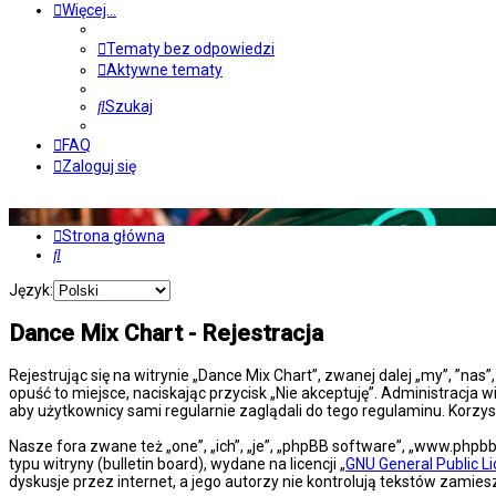
Więcej…
Tematy bez odpowiedzi
Aktywne tematy
Szukaj
FAQ
Zaloguj się
Strona główna
Szukaj
Język:
Dance Mix Chart - Rejestracja
Rejestrując się na witrynie „Dance Mix Chart”, zwanej dalej „my”, ”nas
opuść to miejsce, naciskając przycisk „Nie akceptuję”. Administracj
aby użytkownicy sami regularnie zaglądali do tego regulaminu. Korz
Nasze fora zwane też „one”, „ich”, „je”, „phpBB software”, „www.php
typu witryny (bulletin board), wydane na licencji „
GNU General Public L
dyskusje przez internet, a jego autorzy nie kontrolują tekstów zami