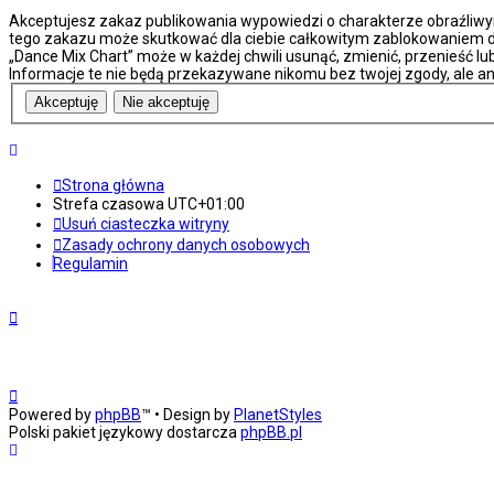
Akceptujesz zakaz publikowania wypowiedzi o charakterze obraźliwy
tego zakazu może skutkować dla ciebie całkowitym zablokowaniem do
„Dance Mix Chart” może w każdej chwili usunąć, zmienić, przenieść l
Informacje te nie będą przekazywane nikomu bez twojej zgody, ale an
Strona główna
Strefa czasowa
UTC+01:00
Usuń ciasteczka witryny
Zasady ochrony danych osobowych
Regulamin
Powered by
phpBB
™
• Design by
PlanetStyles
Polski pakiet językowy dostarcza
phpBB.pl