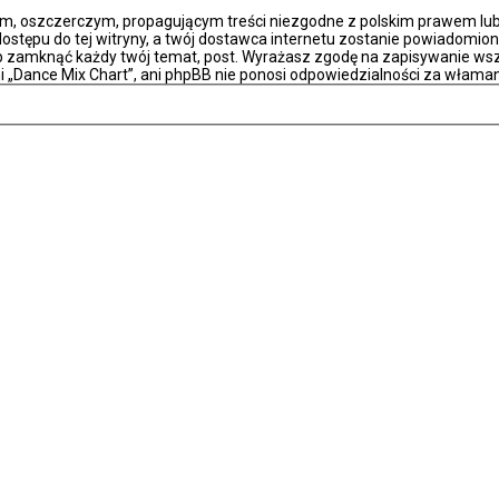
m, oszczerczym, propagującym treści niezgodne z polskim prawem lub 
stępu do tej witryny, a twój dostawca internetu zostanie powiadomio
ub zamknąć każdy twój temat, post. Wyrażasz zgodę na zapisywanie wsz
i „Dance Mix Chart”, ani phpBB nie ponosi odpowiedzialności za właman