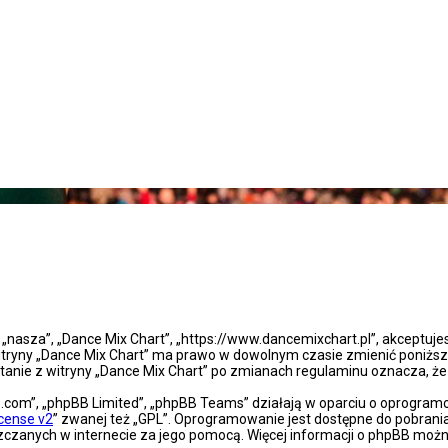
”, „nasza”, „Dance Mix Chart”, „https://www.dancemixchart.pl”, akceptuj
a witryny „Dance Mix Chart” ma prawo w dowolnym czasie zmienić poniższ
ystanie z witryny „Dance Mix Chart” po zmianach regulaminu oznacza, 
bb.com”, „phpBB Limited”, „phpBB Teams” działają w oparciu o oprogra
icense v2
” zwanej też „GPL”. Oprogramowanie jest dostępne do pobrani
eszczanych w internecie za jego pomocą. Więcej informacji o phpBB moż