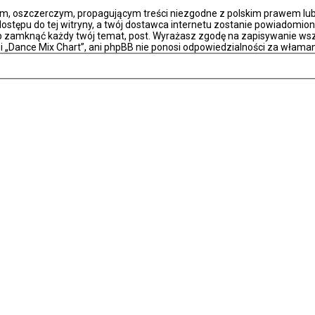
m, oszczerczym, propagującym treści niezgodne z polskim prawem lub 
stępu do tej witryny, a twój dostawca internetu zostanie powiadomio
ub zamknąć każdy twój temat, post. Wyrażasz zgodę na zapisywanie wsz
i „Dance Mix Chart”, ani phpBB nie ponosi odpowiedzialności za właman