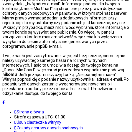
zwany dalej „twój adres e-mail”. Informacje podane dla twojego
konta na „Dance Mix Chart” są chronione przez prawa dotyczące
ochrony danych osobowych w państwie, w którym stoi nasz serwer.
Mamy prawo wymagać podania dodatkowych informacji przy
rejestracji, i to my ustalamy czy podanie ich jest konieczne, czy nie.
W każdym przypadku, masz możliwość wybrania, które informacje o
twoim koncie są wyświetlane publicznie. Co więcej, w panelu
zarządzania kontem masz możliwość włączenia lub wyłączenia
wysyłania do ciebie automatycznie generowanych przez
oprogramowanie phpBB e-maili.
Twoje hasło jest zaszyfrowane, więc jest bezpieczne, niemniej nie
należy używać tego samego hasła na różnych witrynach
internetowych. Hasło to umożliwia dostęp do twojego konta na
„Dance Mix Chart”, więc chroń je i w żadnym wypadku nie podawaj
nikomu
. Jeśli je zapomnisz, użyj funkcji „Nie pamiętam hasła”.
Witryna poprosi cię o podanie nazwy użytkownika i adresu e-mail. Po
podaniu tych danych zostanie wygenerowane nowe hasło i
przesłane na podany przez ciebie adres e-mail. Umożliwi ono
odzyskanie dostępu do twojego konta.
Strona główna
Strefa czasowa
UTC+01:00
Usuń ciasteczka witryny
Zasady ochrony danych osobowych