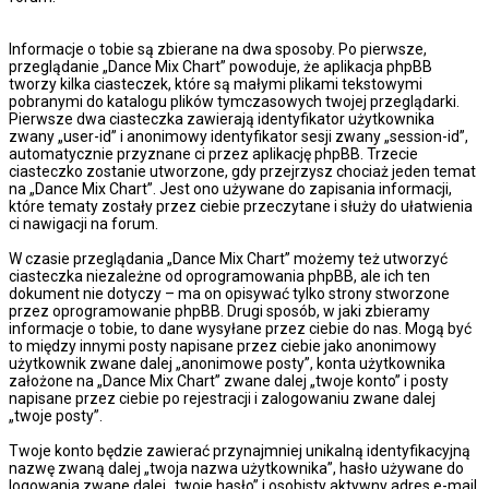
Informacje o tobie są zbierane na dwa sposoby. Po pierwsze,
przeglądanie „Dance Mix Chart” powoduje, że aplikacja phpBB
tworzy kilka ciasteczek, które są małymi plikami tekstowymi
pobranymi do katalogu plików tymczasowych twojej przeglądarki.
Pierwsze dwa ciasteczka zawierają identyfikator użytkownika
zwany „user-id” i anonimowy identyfikator sesji zwany „session-id”,
automatycznie przyznane ci przez aplikację phpBB. Trzecie
ciasteczko zostanie utworzone, gdy przejrzysz chociaż jeden temat
na „Dance Mix Chart”. Jest ono używane do zapisania informacji,
które tematy zostały przez ciebie przeczytane i służy do ułatwienia
ci nawigacji na forum.
W czasie przeglądania „Dance Mix Chart” możemy też utworzyć
ciasteczka niezależne od oprogramowania phpBB, ale ich ten
dokument nie dotyczy – ma on opisywać tylko strony stworzone
przez oprogramowanie phpBB. Drugi sposób, w jaki zbieramy
informacje o tobie, to dane wysyłane przez ciebie do nas. Mogą być
to między innymi posty napisane przez ciebie jako anonimowy
użytkownik zwane dalej „anonimowe posty”, konta użytkownika
założone na „Dance Mix Chart” zwane dalej „twoje konto” i posty
napisane przez ciebie po rejestracji i zalogowaniu zwane dalej
„twoje posty”.
Twoje konto będzie zawierać przynajmniej unikalną identyfikacyjną
nazwę zwaną dalej „twoja nazwa użytkownika”, hasło używane do
logowania zwane dalej „twoje hasło” i osobisty aktywny adres e-mail