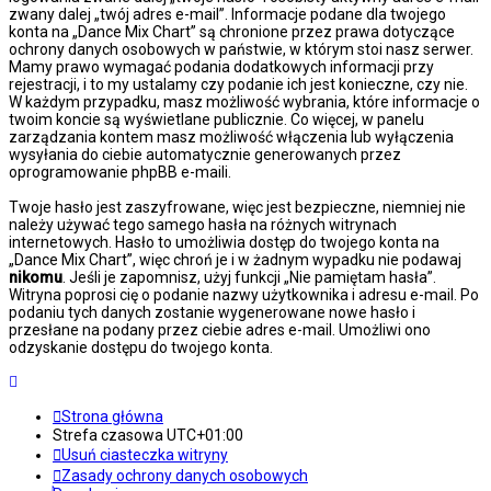
zwany dalej „twój adres e-mail”. Informacje podane dla twojego
konta na „Dance Mix Chart” są chronione przez prawa dotyczące
ochrony danych osobowych w państwie, w którym stoi nasz serwer.
Mamy prawo wymagać podania dodatkowych informacji przy
rejestracji, i to my ustalamy czy podanie ich jest konieczne, czy nie.
W każdym przypadku, masz możliwość wybrania, które informacje o
twoim koncie są wyświetlane publicznie. Co więcej, w panelu
zarządzania kontem masz możliwość włączenia lub wyłączenia
wysyłania do ciebie automatycznie generowanych przez
oprogramowanie phpBB e-maili.
Twoje hasło jest zaszyfrowane, więc jest bezpieczne, niemniej nie
należy używać tego samego hasła na różnych witrynach
internetowych. Hasło to umożliwia dostęp do twojego konta na
„Dance Mix Chart”, więc chroń je i w żadnym wypadku nie podawaj
nikomu
. Jeśli je zapomnisz, użyj funkcji „Nie pamiętam hasła”.
Witryna poprosi cię o podanie nazwy użytkownika i adresu e-mail. Po
podaniu tych danych zostanie wygenerowane nowe hasło i
przesłane na podany przez ciebie adres e-mail. Umożliwi ono
odzyskanie dostępu do twojego konta.
Strona główna
Strefa czasowa
UTC+01:00
Usuń ciasteczka witryny
Zasady ochrony danych osobowych