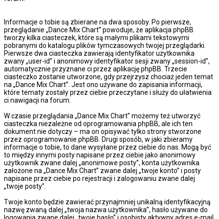
Informacje o tobie są zbierane na dwa sposoby. Po pierwsze,
przeglądanie „Dance Mix Chart” powoduje, że aplikacja phpBB
tworzy kilka ciasteczek, które są małymi plikami tekstowymi
pobranymi do katalogu plików tymczasowych twojej przeglądarki.
Pierwsze dwa ciasteczka zawierają identyfikator użytkownika
zwany „user-id” i anonimowy identyfikator sesji zwany „session-id”,
automatycznie przyznane ci przez aplikację phpBB. Trzecie
ciasteczko zostanie utworzone, gdy przejrzysz chociaż jeden temat
na „Dance Mix Chart”. Jest ono używane do zapisania informacji,
które tematy zostały przez ciebie przeczytane i służy do ułatwienia
ci nawigacji na forum.
W czasie przeglądania „Dance Mix Chart” możemy też utworzyć
ciasteczka niezależne od oprogramowania phpBB, ale ich ten
dokument nie dotyczy – ma on opisywać tylko strony stworzone
przez oprogramowanie phpBB. Drugi sposób, w jaki zbieramy
informacje o tobie, to dane wysyłane przez ciebie do nas. Mogą być
to między innymi posty napisane przez ciebie jako anonimowy
użytkownik zwane dalej „anonimowe posty”, konta użytkownika
założone na „Dance Mix Chart” zwane dalej „twoje konto” i posty
napisane przez ciebie po rejestracji i zalogowaniu zwane dalej
„twoje posty”.
Twoje konto będzie zawierać przynajmniej unikalną identyfikacyjną
nazwę zwaną dalej „twoja nazwa użytkownika”, hasło używane do
logowania zwane dalej „twoje hasło” i osobisty aktywny adres e-mail