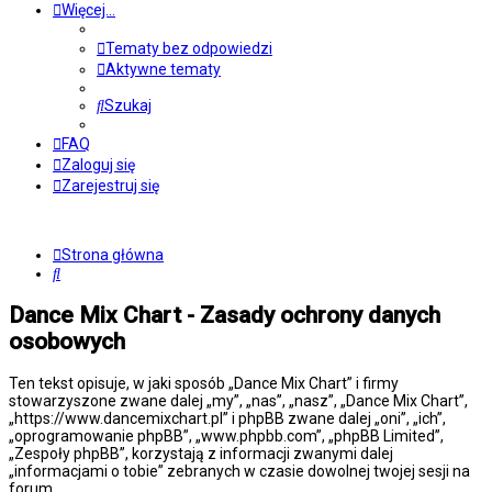
Więcej…
Tematy bez odpowiedzi
Aktywne tematy
Szukaj
FAQ
Zaloguj się
Zarejestruj się
Strona główna
Szukaj
Dance Mix Chart - Zasady ochrony danych
osobowych
Ten tekst opisuje, w jaki sposób „Dance Mix Chart” i firmy
stowarzyszone zwane dalej „my”, „nas”, „nasz”, „Dance Mix Chart”,
„https://www.dancemixchart.pl” i phpBB zwane dalej „oni”, „ich”,
„oprogramowanie phpBB”, „www.phpbb.com”, „phpBB Limited”,
„Zespoły phpBB”, korzystają z informacji zwanymi dalej
„informacjami o tobie” zebranych w czasie dowolnej twojej sesji na
forum.