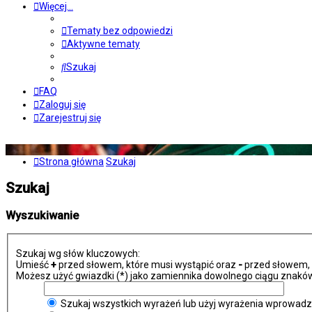
Więcej…
Tematy bez odpowiedzi
Aktywne tematy
Szukaj
FAQ
Zaloguj się
Zarejestruj się
Strona główna
Szukaj
Szukaj
Wyszukiwanie
Szukaj wg słów kluczowych:
Umieść
+
przed słowem, które musi wystąpić oraz
-
przed słowem, k
Możesz użyć gwiazdki (*) jako zamiennika dowolnego ciągu znaków
Szukaj wszystkich wyrażeń lub użyj wyrażenia wprowad