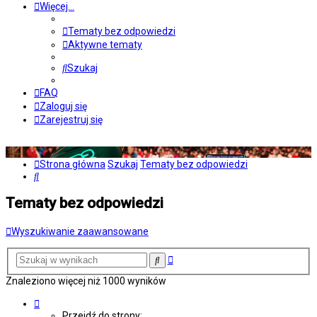
Więcej…
Tematy bez odpowiedzi
Aktywne tematy
Szukaj
FAQ
Zaloguj się
Zarejestruj się
Strona główna
Szukaj
Tematy bez odpowiedzi
Szukaj
Tematy bez odpowiedzi
Wyszukiwanie zaawansowane
Wyszukiwanie
Szukaj
zaawansowane
Znaleziono więcej niż 1000 wyników
Strona
1
Przejdź do strony: