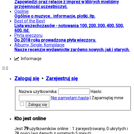
Zapowiedzi oraz relacje z imprez w których mieliśmy
przyjemność uczestniczyć.
Ogólnie
Ogólnie o muzyce.. informacje, plotki, itp.
Best of the Best
Lista wszechczasów - notowania 100, 200, 300, 400, 500,
600, itd.
Płyta wieczoru
Do 2018 roku prowadzona płyta wieczoru.
Albumy, Single, Kompilacje
Nasze recenzje wydawnictw zarówno nowych, jak i starych.
Informacje
Zaloguj się
•
Zarejestruj się
Nazwa użytkownika:
Hasło:
Nie pamiętam hasła
|
Zapamiętaj mnie
Kto jest online
Jest
79
użytkowników online :: 1 zarejestrowany, 0 ukrytych i
78 gości (wg danych z ostatnich 5 minut)