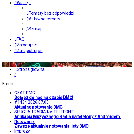
Więcej…
Tematy bez odpowiedzi
Aktywne tematy
Szukaj
FAQ
Zaloguj się
Zarejestruj się
Strona główna
Szukaj
Forum
CZAT DMC
Dołącz do nas na czacie DMC!
#1434 2026.07.03
Aktualne notowanie DMC.
SŁUCHAJ RADIA NA TELEFONIE
Aplikacja Muzycznego Radia na telefony z Androidem.
Notowania
Zawsze aktualnie notowania listy DMC.
Imprezy