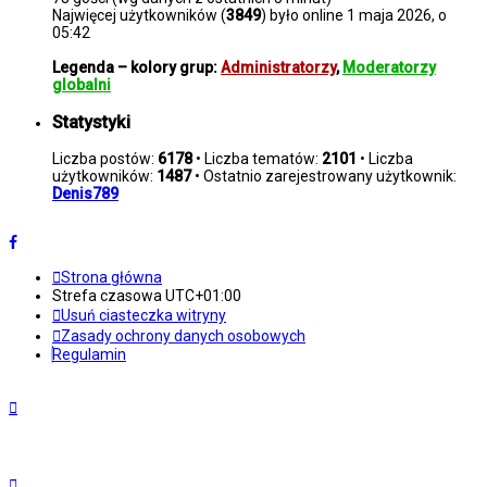
Najwięcej użytkowników (
3849
) było online 1 maja 2026, o
05:42
Legenda – kolory grup:
Administratorzy
,
Moderatorzy
globalni
Statystyki
Liczba postów:
6178
• Liczba tematów:
2101
• Liczba
użytkowników:
1487
• Ostatnio zarejestrowany użytkownik:
Denis789
Strona główna
Strefa czasowa
UTC+01:00
Usuń ciasteczka witryny
Zasady ochrony danych osobowych
Regulamin