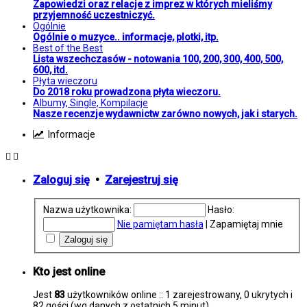
Zapowiedzi oraz relacje z imprez w których mieliśmy
przyjemność uczestniczyć.
Ogólnie
Ogólnie o muzyce.. informacje, plotki, itp.
Best of the Best
Lista wszechczasów - notowania 100, 200, 300, 400, 500,
600, itd.
Płyta wieczoru
Do 2018 roku prowadzona płyta wieczoru.
Albumy, Single, Kompilacje
Nasze recenzje wydawnictw zarówno nowych, jak i starych.
Informacje
Zaloguj się
•
Zarejestruj się
Nazwa użytkownika:
Hasło:
Nie pamiętam hasła
|
Zapamiętaj mnie
Kto jest online
Jest
83
użytkowników online :: 1 zarejestrowany, 0 ukrytych i
82 gości (wg danych z ostatnich 5 minut)