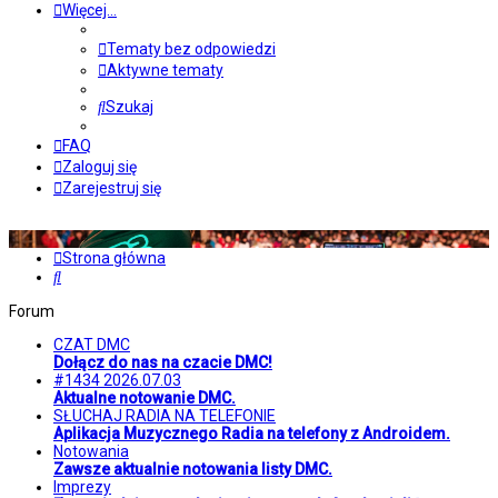
Więcej…
Tematy bez odpowiedzi
Aktywne tematy
Szukaj
FAQ
Zaloguj się
Zarejestruj się
Strona główna
Szukaj
Forum
CZAT DMC
Dołącz do nas na czacie DMC!
#1434 2026.07.03
Aktualne notowanie DMC.
SŁUCHAJ RADIA NA TELEFONIE
Aplikacja Muzycznego Radia na telefony z Androidem.
Notowania
Zawsze aktualnie notowania listy DMC.
Imprezy