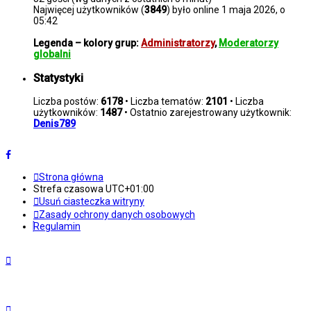
Najwięcej użytkowników (
3849
) było online 1 maja 2026, o
05:42
Legenda – kolory grup:
Administratorzy
,
Moderatorzy
globalni
Statystyki
Liczba postów:
6178
• Liczba tematów:
2101
• Liczba
użytkowników:
1487
• Ostatnio zarejestrowany użytkownik:
Denis789
Strona główna
Strefa czasowa
UTC+01:00
Usuń ciasteczka witryny
Zasady ochrony danych osobowych
Regulamin