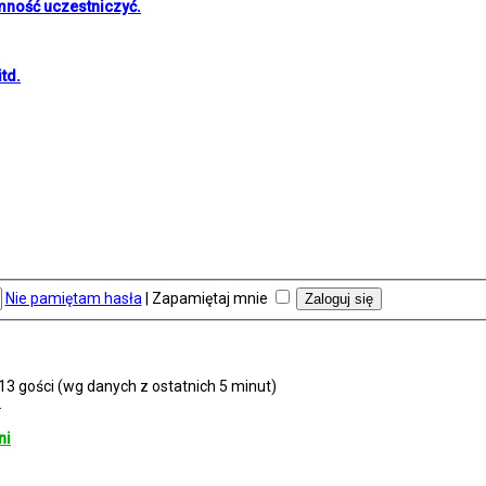
mność uczestniczyć.
td.
Nie pamiętam hasła
|
Zapamiętaj mnie
113 gości (wg danych z ostatnich 5 minut)
2
ni