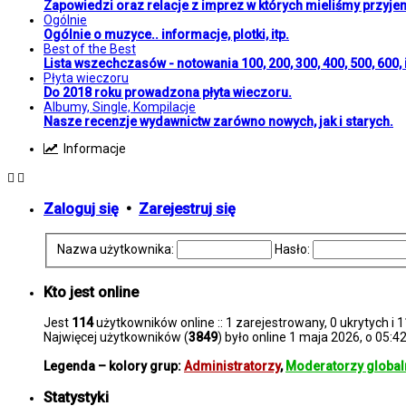
Zapowiedzi oraz relacje z imprez w których mieliśmy przyje
Ogólnie
Ogólnie o muzyce.. informacje, plotki, itp.
Best of the Best
Lista wszechczasów - notowania 100, 200, 300, 400, 500, 600, i
Płyta wieczoru
Do 2018 roku prowadzona płyta wieczoru.
Albumy, Single, Kompilacje
Nasze recenzje wydawnictw zarówno nowych, jak i starych.
Informacje
Zaloguj się
•
Zarejestruj się
Nazwa użytkownika:
Hasło:
Kto jest online
Jest
114
użytkowników online :: 1 zarejestrowany, 0 ukrytych i 
Najwięcej użytkowników (
3849
) było online 1 maja 2026, o 05:4
Legenda – kolory grup:
Administratorzy
,
Moderatorzy global
Statystyki