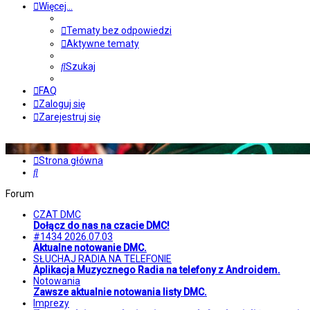
Więcej…
Tematy bez odpowiedzi
Aktywne tematy
Szukaj
FAQ
Zaloguj się
Zarejestruj się
Strona główna
Szukaj
Forum
CZAT DMC
Dołącz do nas na czacie DMC!
#1434 2026.07.03
Aktualne notowanie DMC.
SŁUCHAJ RADIA NA TELEFONIE
Aplikacja Muzycznego Radia na telefony z Androidem.
Notowania
Zawsze aktualnie notowania listy DMC.
Imprezy