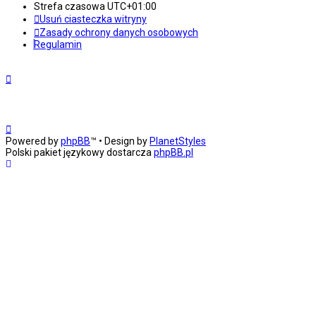
Strefa czasowa
UTC+01:00
Usuń ciasteczka witryny
Zasady ochrony danych osobowych
Regulamin
Powered by
phpBB
™
• Design by
PlanetStyles
Polski pakiet językowy dostarcza
phpBB.pl