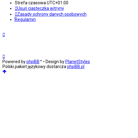
Strefa czasowa
UTC+01:00
Usuń ciasteczka witryny
Zasady ochrony danych osobowych
Regulamin
Powered by
phpBB
™
• Design by
PlanetStyles
Polski pakiet językowy dostarcza
phpBB.pl