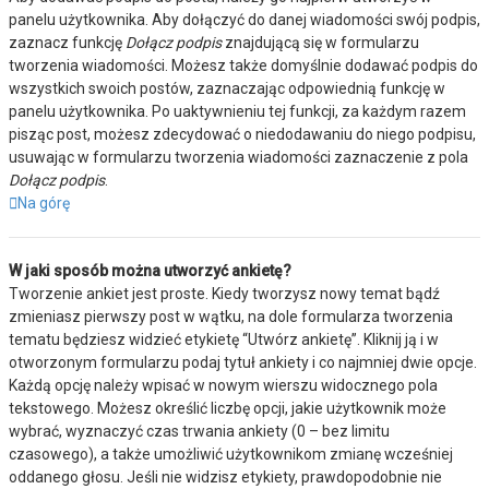
panelu użytkownika. Aby dołączyć do danej wiadomości swój podpis,
zaznacz funkcję
Dołącz podpis
znajdującą się w formularzu
tworzenia wiadomości. Możesz także domyślnie dodawać podpis do
wszystkich swoich postów, zaznaczając odpowiednią funkcję w
panelu użytkownika. Po uaktywnieniu tej funkcji, za każdym razem
pisząc post, możesz zdecydować o niedodawaniu do niego podpisu,
usuwając w formularzu tworzenia wiadomości zaznaczenie z pola
Dołącz podpis
.
Na górę
W jaki sposób można utworzyć ankietę?
Tworzenie ankiet jest proste. Kiedy tworzysz nowy temat bądź
zmieniasz pierwszy post w wątku, na dole formularza tworzenia
tematu będziesz widzieć etykietę “Utwórz ankietę”. Kliknij ją i w
otworzonym formularzu podaj tytuł ankiety i co najmniej dwie opcje.
Każdą opcję należy wpisać w nowym wierszu widocznego pola
tekstowego. Możesz określić liczbę opcji, jakie użytkownik może
wybrać, wyznaczyć czas trwania ankiety (0 – bez limitu
czasowego), a także umożliwić użytkownikom zmianę wcześniej
oddanego głosu. Jeśli nie widzisz etykiety, prawdopodobnie nie