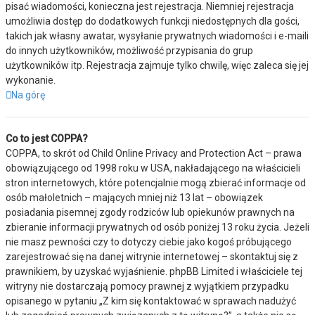
pisać wiadomości, konieczna jest rejestracja. Niemniej rejestracja
umożliwia dostęp do dodatkowych funkcji niedostępnych dla gości,
takich jak własny awatar, wysyłanie prywatnych wiadomości i e-maili
do innych użytkowników, możliwość przypisania do grup
użytkowników itp. Rejestracja zajmuje tylko chwilę, więc zaleca się jej
wykonanie.
Na górę
Co to jest COPPA?
COPPA, to skrót od Child Online Privacy and Protection Act – prawa
obowiązującego od 1998 roku w USA, nakładającego na właścicieli
stron internetowych, które potencjalnie mogą zbierać informacje od
osób małoletnich – mających mniej niż 13 lat – obowiązek
posiadania pisemnej zgody rodziców lub opiekunów prawnych na
zbieranie informacji prywatnych od osób poniżej 13 roku życia. Jeżeli
nie masz pewności czy to dotyczy ciebie jako kogoś próbującego
zarejestrować się na danej witrynie internetowej – skontaktuj się z
prawnikiem, by uzyskać wyjaśnienie. phpBB Limited i właściciele tej
witryny nie dostarczają pomocy prawnej z wyjątkiem przypadku
opisanego w pytaniu „Z kim się kontaktować w sprawach nadużyć