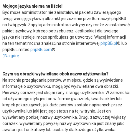
Mojego języka nie ma na liście!
Być może administrator nie zainstalował pakietu zawierającego
twoją wersję językową albo nikt jeszcze nie przetłumaczył phpBB3
na twój język. Zapytaj administratora witryny czy może zainstalować
pakiet językowy, którego potrzebujesz. Jeśli pakiet dla twojego
języka nie istnieje, może spróbujesz go utworzyć. Więcej informacji
na ten temat można znaleźć na stronie internetowej
phpBB.pl
® lub
phpBB Limited
phpBB.com
®
Na górę
Czym są obrazki wyświetlane obok nazwy użytkownika?
Na stronie przeglądania postów, w miejscu, gdzie są wyświetlane
informacje o użytkowniku, mogą być wyświetlane dwa obrazki.
Pierwszy obrazek jest skojarzony z rangą użytkownika. W zależności
od używanego stylu jest on w formie gwiazdek, kwadracików lub
kropek pokazujących, jak dużo postów zostało napisanych przez
użytkownika lub jaki jest jego status na tej witrynie. Jest on
wyświetlany poniżej nazwy użytkownika. Drugi, zazwyczaj większy
obrazek, wyświetlany powyżej nazwy użytkownika jest znany jako
awatar i jest unikatowy lub osobisty dla każdego użytkownika.