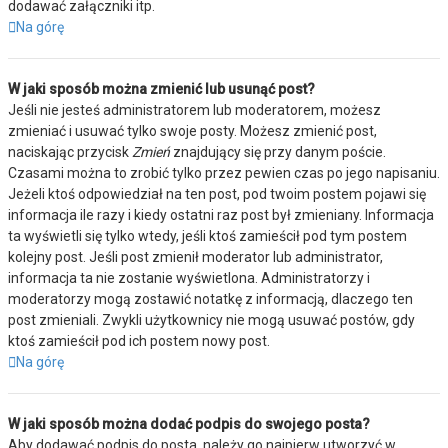
dodawać załączniki itp.
Na górę
W jaki sposób można zmienić lub usunąć post?
Jeśli nie jesteś administratorem lub moderatorem, możesz
zmieniać i usuwać tylko swoje posty. Możesz zmienić post,
naciskając przycisk
Zmień
znajdujący się przy danym poście.
Czasami można to zrobić tylko przez pewien czas po jego napisaniu.
Jeżeli ktoś odpowiedział na ten post, pod twoim postem pojawi się
informacja ile razy i kiedy ostatni raz post był zmieniany. Informacja
ta wyświetli się tylko wtedy, jeśli ktoś zamieścił pod tym postem
kolejny post. Jeśli post zmienił moderator lub administrator,
informacja ta nie zostanie wyświetlona. Administratorzy i
moderatorzy mogą zostawić notatkę z informacją, dlaczego ten
post zmieniali. Zwykli użytkownicy nie mogą usuwać postów, gdy
ktoś zamieścił pod ich postem nowy post.
Na górę
W jaki sposób można dodać podpis do swojego posta?
Aby dodawać podpis do posta, należy go najpierw utworzyć w