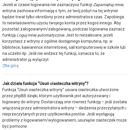
Jeżeli w czasie logowania nie zaznaczysz funkcji
Zapamiętaj mnie
,
witryna zachowa informację o tym, że twój pobyt na tej witrynie
będzie trwał tylko określony przez administratora czas. Zapobiega
to niewłaściwemu użyciu twojego konta przez kogoś innego. Aby
pozostać zalogowanym/zalogowaną, podczas logowania zaznacz
funkcję
Loguj mnie automatycznie
. Jest to niezalecane, jeżeli
korzystasz z witryny z ogólnie dostępnego komputera, np. w
bibliotece, kawiarence internetowej, sali komputerowej w szkole lub
na uczelni itp. Jeśli nie widzisz tej funkcji, oznacza to, że
administrator ją wyłączył.
Na górę
Jak działa funkcja “Usuń ciasteczka witryny”?
Funkcja “Usuń ciasteczka witryny” usuwa ciasteczka utworzone
przez phpBB dzięki, którym użytkownik jest autoryzowany i
logowany do witryny. Dostarczają one również funkcję – jeśli została
włączona przez administratora witryny – śledzenia przeczytanych i
nieprzeczytanych przez użytkownika postów. Jeśli występują
problemy z logowaniem/wylogowaniem, usunięcie ciasteczek może
być pomocne.