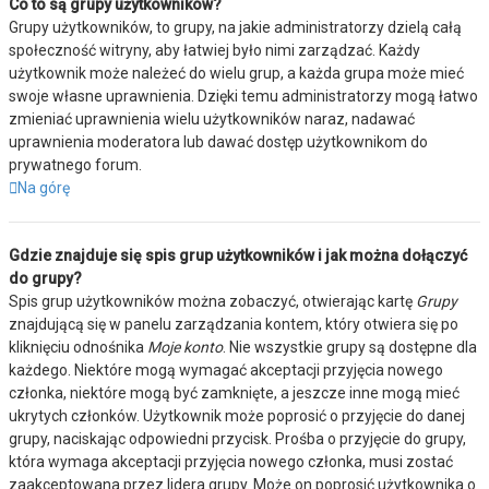
Co to są grupy użytkowników?
Grupy użytkowników, to grupy, na jakie administratorzy dzielą całą
społeczność witryny, aby łatwiej było nimi zarządzać. Każdy
użytkownik może należeć do wielu grup, a każda grupa może mieć
swoje własne uprawnienia. Dzięki temu administratorzy mogą łatwo
zmieniać uprawnienia wielu użytkowników naraz, nadawać
uprawnienia moderatora lub dawać dostęp użytkownikom do
prywatnego forum.
Na górę
Gdzie znajduje się spis grup użytkowników i jak można dołączyć
do grupy?
Spis grup użytkowników można zobaczyć, otwierając kartę
Grupy
znajdującą się w panelu zarządzania kontem, który otwiera się po
kliknięciu odnośnika
Moje konto
. Nie wszystkie grupy są dostępne dla
każdego. Niektóre mogą wymagać akceptacji przyjęcia nowego
członka, niektóre mogą być zamknięte, a jeszcze inne mogą mieć
ukrytych członków. Użytkownik może poprosić o przyjęcie do danej
grupy, naciskając odpowiedni przycisk. Prośba o przyjęcie do grupy,
która wymaga akceptacji przyjęcia nowego członka, musi zostać
zaakceptowana przez lidera grupy. Może on poprosić użytkownika o